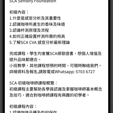
SCA Sensory Foundation
初級內容：
1.什麼是感官分析及其重要性
2.認識咖啡所產生的香味及味道
3.認識杯測原理及流程
4.如何正確設置杯測所需的用具
5.了解SCA CVA 感官分析最新理論
完成課程，學生均會獲SCA頒發證書，想個人增值及
HARIO TCA-3 虹吸
提升品味都適合。
Price:
HK$
650.00
小班教學，其他課程想預約時間，可隨時聯絡我們。
詳細資料及報名,請致電或Whatsapp: 5703 6727
-
+
SCA 初級咖啡師課程概覽：
BUY NOW
初級課程主要幫助各學員認識及掌握咖啡師基本概念
及技巧，適合對咖啡師課程有興趣的初學者。
初級課程內容：
1.認識咖啡品種及如何保存