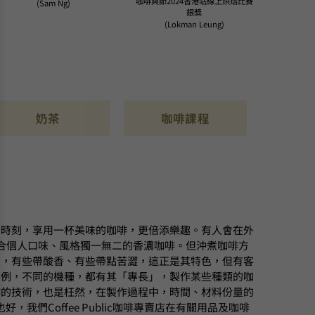
咖啡爽節2024香港站線上烘焙比賽
(Sam Ng)
銀獎
(Lokman Leung)
奶茶
咖啡課程
意時刻，享用一杯美味的咖啡，更倍添樂趣。有人會在外
合個人口味、風格獨一無二的香濃咖啡。但沖煮咖啡方
同，有些帶酸香、有些帶點苦澀，這正是其特色，但有客
為例，不同的機種，都有其「專長」，製作某些種類的咖
啡的技術，也是枉然，在製作過程中，時間、材料份量的
Coffee Public咖啡專賣店在有關用品及咖啡