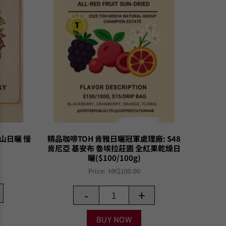
火山日曬 慢
精品咖啡TOH 肯雅日曬冠軍處理廠: S48
肯尼亞 基安布 魯埃拉莊園 全紅果乾燥日
曬($100/100g)
Price:
HK$
100.00
-
+
BUY NOW