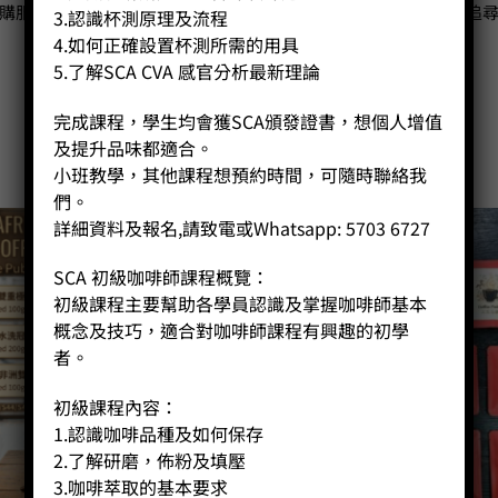
購服務，以至課堂教授等，都可滿足客戶對咖啡方面至高境界之追
3.認識杯測原理及流程
4.如何正確設置杯測所需的用具
5.了解SCA CVA 感官分析最新理論
人氣咖啡
完成課程，學生均會獲SCA頒發證書，想個人增值
及提升品味都適合。
小班教學，其他課程想預約時間，可隨時聯絡我
們。
詳細資料及報名,請致電或Whatsapp: 5703 6727
SCA 初級咖啡師課程概覽：
初級課程主要幫助各學員認識及掌握咖啡師基本
概念及技巧，適合對咖啡師課程有興趣的初學
者。
初級課程內容：
1.認識咖啡品種及如何保存
2.了解研磨，佈粉及填壓
3.咖啡萃取的基本要求