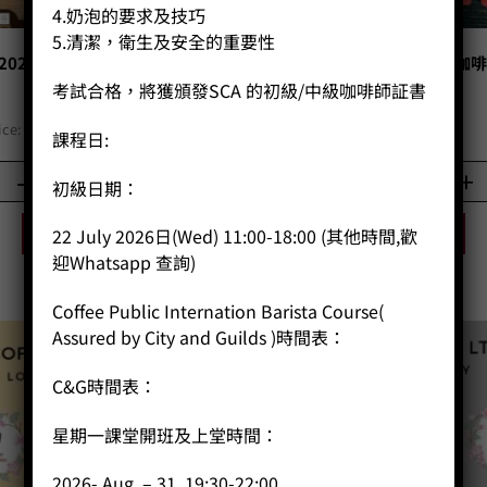
4.奶泡的要求及技巧
5.清潔，衛生及安全的重要性
 2026 限時TOH組合冠亞軍皇牌
Coffee Public 馬年行大運
優惠
考試合格，將獲頒發SCA 的初級/中級咖啡師証書
Price
ice:
HK$
230.00
–
HK$
260.00
Price:
HK$
138.00
課程日:
range:
HK$230.00
-
+
-
+
初級日期：
through
HK$260.00
BUY NOW
BUY NOW
22 July 2026日(Wed) 11:00-18:00 (其他時間,歡
迎Whatsapp 查詢)
Coffee Public Internation Barista Course(
Assured by City and Guilds )時間表：
C&G時間表：
星期一課堂開班及上堂時間：
2026- Aug – 31, 19:30-22:00