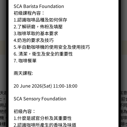
賽區亞軍
(Sam Ng)
SCA Barista Foundation
(Lokman Leung)
初級課程內容：
1.認識咖啡品種及如何保存
2.了解研磨，佈粉及填壓
3.咖啡萃取的基本要求
4.奶泡的要求及技巧
5.半自動咖啡機的使用安全及使用技巧
咖啡機
咖啡種類
6. 清潔，衛生及安全的重要性
7. 咖啡餐單
兩天課程:
專業咖啡網店 帶來優質貨色
20 June 2026(Sat) 11:00-18:00
天趕上班前，來一杯香濃咖啡，精神也為之一振！閒時在家享受寫
SCA Sensory Foundation
士，他們不甘口味上受人家「主宰」，而自行沖煮咖啡，以製作出迎
用品、豆子的選擇上，也要有相當的認識，例如豆子的口味各有不
初級內容：
他們製作咖啡方面的雅興也大減。至於咖啡用品方面，就以咖啡機
1.什麼是感官分析及其重要性
機，便浪費金錢。而即使有著多類合適的咖啡用品，但欠缺沖製咖
的飲品，便白費心機！要購買咖啡用品也好，又或學習煮製咖啡也好，我們
2.認識咖啡所產生的香味及味道