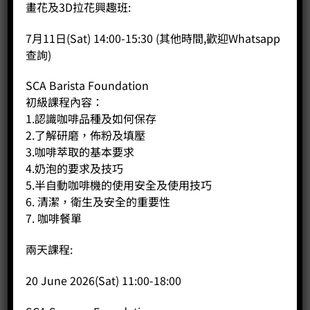
商品說明
畫花及3D拉花興趣班:
評價 (0)
7月11日(Sat) 14:00-15:30 (其他時間,歡迎Whatsapp
查詢)
【 產品描述 】
稍微抬起上沖泡器，現煮的茶會自動滴落到下沖泡器中。 將上
SCA Barista Foundation
層啤酒沖泡器放在竹蓋上方，以便再次裝滿，然後享用您的
初級課程內容：
茶！
1.認識咖啡品種及如何保存
氣鎖：無需複雜的開關或彈簧機構，神奇的原子層壓力就可以
2.了解研磨，佈粉及填壓
承擔所有工作。
3.咖啡萃取的基本要求
4.奶泡的要求及技巧
輕鬆沖泡：輕鬆沖泡：只需將上部沖泡器放在下部玻璃杯的頂
5.半自動咖啡機的使用安全及使用技巧
部，按一下以確保氣密，就可以開始使用了。
6. 清潔，衛生及安全的重要性
7. 咖啡餐單
易於清潔：零死角設計。
兩天課程:
兼容性：上部衝煮器與大多數盃子/馬克杯兼容。 與您自己喜歡
的人一起嘗試。
20 June 2026(Sat) 11:00-18:00