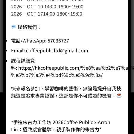
2026 – OCT 10 14:00-1800~19:00
咖啡課程
2026 – OCT 1714:00-1800~19:00
咖啡種類
聯絡我們
：
咖啡機
咖啡器具
電話/WhatsApp: 57036727
咖啡器具品牌
Email:
coffeepublicltd@gmail.com
WPM咖啡系列
課程詳細資
奶茶
料:
https://hkcoffeepublic.com/%e8%aa%b2%e7%a8
%e5%b7%a5%e4%bd%9c%e5%9d%8a/
快來報名參加，學習咖啡的藝術，無論是提升自我技
能還是追求專業認證，這都是你不可錯過的機會！
*手造朱古力工作坊 2026Coffee Public x Arron
Liu：極致感官體驗，親手製作你的朱古力*
登入
會員登記
忘記密碼
運費查詢
聯絡我們