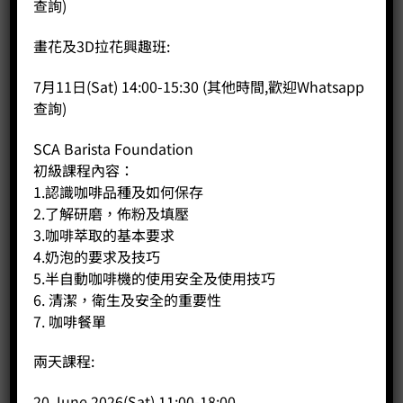
查詢)
商品說明
評價 (0)
畫花及3D拉花興趣班:
【 產品描述 】
7月11日(Sat) 14:00-15:30 (其他時間,歡迎Whatsapp
查詢)
RINBO可能是您見過的最好的水壺。
SCA Barista Foundation
一鍵式鎖定/打開：無螺紋設計在呼吸中提供了革命性的鎖定/打
初級課程內容：
開解決方案。
1.認識咖啡品種及如何保存
智能鎖：材料，結構和氣壓的完美結合，確保水瓶無論在冷，
2.了解研磨，佈粉及填壓
熱，鹼性或酸性條件下都能安全地將液體鎖定在內部。
3.咖啡萃取的基本要求
4.奶泡的要求及技巧
耐熱套：RINBO隨附由優質毛氈製成的套，可為熱飲提供額外
5.半自動咖啡機的使用安全及使用技巧
的保護。
6. 清潔，衛生及安全的重要性
7. 咖啡餐單
零死角：得益於張開的嘴巴，它非常容易清潔。
兩天課程:
優質材料：優質的高硼矽玻璃因其卓越的熱穩定性，化學穩定
性以及清晰的晶體質地而被認為是最佳的餐具材料。
20 June 2026(Sat) 11:00-18:00