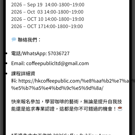
2026 – Sep 19 14:00-1800~19:00
客戶服務
2026 – Oct 03 14:00-1800~19:00
2026 – OCT 10 14:00-1800~19:00
聯絡我們
2026 – OCT 1714:00-1800~19:00
網站地圖
聯絡我們
：
友站連結
電話/WhatsApp: 57036727
Email:
coffeepublicltd@gmail.com
產品分類
課程詳細資
料:
https://hkcoffeepublic.com/%e8%aa%b2%e7%a8
咖啡課程
%e5%b7%a5%e4%bd%9c%e5%9d%8a/
咖啡種類
咖啡機
快來報名參加，學習咖啡的藝術，無論是提升自我技
能還是追求專業認證，這都是你不可錯過的機會！
咖啡器具
咖啡器具品牌
WPM咖啡系列
奶茶