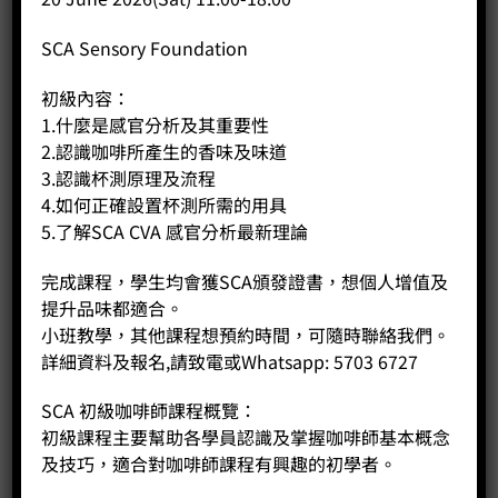
獨特性：食品級矽橡膠具有獨特的大理石紋理，因此每件都是
限量版。
SCA Sensory Foundation
舒適的抓握尺寸：直徑僅為6.5厘米的RINBO可以舒適地一隻手
初級內容：
握住。
1.什麼是感官分析及其重要性
2.認識咖啡所產生的香味及味道
人體工程學設計：向內折疊的邊緣舒適地貼合嘴唇，確保暢
3.認識杯測原理及流程
飲。
4.如何正確設置杯測所需的用具
5.了解SCA CVA 感官分析最新理論
相關商品
完成課程，學生均會獲SCA頒發證書，想個人增值及
提升品味都適合。
小班教學，其他課程想預約時間，可隨時聯絡我們。
詳細資料及報名,請致電或Whatsapp: 5703 6727
SCA 初級咖啡師課程概覽：
初級課程主要幫助各學員認識及掌握咖啡師基本概念
及技巧，適合對咖啡師課程有興趣的初學者。