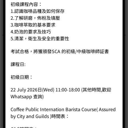
初級課程內容：
已售完
1.認識咖啡品種及如何保存
2.了解研磨，佈粉及填壓
3.咖啡萃取的基本要求
4.奶泡的要求及技巧
5.清潔，衛生及安全的重要性
考試合格，將獲頒發SCA 的初級/中級咖啡師証書
課程日:
初級日期：
CP180 尼加拉瓜 帕拉尼瑪荔枝園特規 (500g)
Price:
HK$
425.00
22 July 2026日(Wed) 11:00-18:00 (其他時間,歡迎
Whatsapp 查詢)
-
+
Coffee Public Internation Barista Course( Assured
by City and Guilds )時間表：
BUY NOW