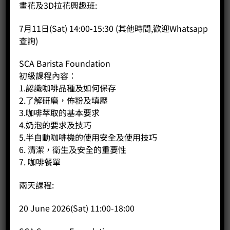
畫花及3D拉花興趣班:
7月11日(Sat) 14:00-15:30 (其他時間,歡迎Whatsapp
商品說明
查詢)
評價 (0)
SCA Barista Foundation
課程內容：
初級課程內容：
學習目標 : 如何使用小型器具在家裡使用咖啡或其他飲品練習劃
1.認識咖啡品種及如何保存
花。適合任何年齡朋友學習, 亦可作親子活動 。
2.了解研磨，佈粉及填壓
義式咖啡 ( ESPRESSO ) 及牛奶咖啡 ( LATTE ) 製作技巧之解說及
3.咖啡萃取的基本要求
示範
4.奶泡的要求及技巧
劃花 ( ETCHING ) 製作技巧之解說及示範
5.半自動咖啡機的使用安全及使用技巧
學員實務操作一: 學員使用專業意大利半自動機 ( LA PAVONI ) ,
6. 清潔，衛生及安全的重要性
親自製作及品嚐 ESPRESSO
7. 咖啡餐單
導師解說及示範劃花的技巧
學員實務操作二: 學員跟據導師的示範,模倣或自創不同的劃花
兩天課程:
導師示範如何用小型打奶泡器制作凍飲的劃花
學員實務操作三: 學員親身製作凍飲及劃花
20 June 2026(Sat) 11:00-18:00
導師示範如何用小型打奶泡制作適合3D拉花的
學員實務操作四: 學員親手製作3D拉花