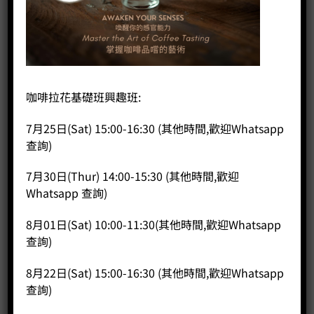
首頁
/
咖啡課程
/
興趣班
畫花及3D拉花興趣班-二人同行
Original
Current
HK$
270.00
HK$
250.00
咖啡拉花基礎班興趣班:
price
price
1. 每班人數：16 – 20人
was:
is:
7月25日(Sat) 15:00-16:30 (其他時間,歡迎Whatsapp
2. 語言：可選擇廣東話，英文及普通話
HK$270.00.
HK$250.00.
查詢)
3. 課程時數：2小時，可跟據客戶需要調節
4. 如對本課程有任何疑問，歡迎致電 35682574或電郵至本公司
7月30日(Thur) 14:00-15:30 (其他時間,歡迎
sales@coffeepublic.com.hk查詢
Whatsapp 查詢)
畫花及3D拉花興趣班-二人同行 數量
8月01日(Sat) 10:00-11:30(其他時間,歡迎Whatsapp
加入購物車
查詢)
8月22日(Sat) 15:00-16:30 (其他時間,歡迎Whatsapp
分類：
咖啡課程
,
興趣班
查詢)