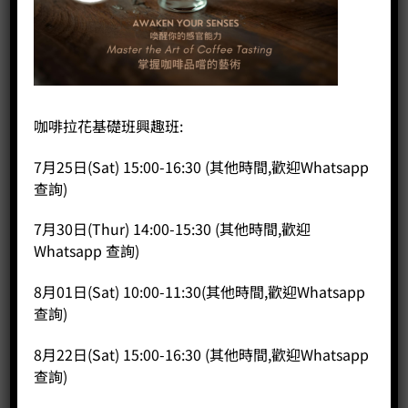
首頁
/
咖啡課程
/
興趣班
精品咖啡及朱古力品嚐工作坊
咖啡拉花基礎班興趣班:
7月25日(Sat) 15:00-16:30 (其他時間,歡迎Whatsapp
HK$
300.00
查詢)
1. 每班人數：5-10人
7月30日(Thur) 14:00-15:30 (其他時間,歡迎
2. 語言：可選擇廣東話，英文及普通話
Whatsapp 查詢)
3. 課程時數：1.5小時，可跟據客戶需要調節
4. 如對本課程有任何疑問，歡迎致電 35682574或電郵至本公司
8月01日(Sat) 10:00-11:30(其他時間,歡迎Whatsapp
sales@coffeepublic.com.hk查詢
查詢)
精品咖啡及朱古力品嚐工作坊 數量
8月22日(Sat) 15:00-16:30 (其他時間,歡迎Whatsapp
查詢)
加入購物車