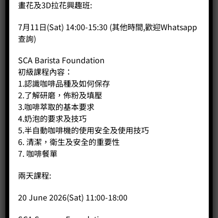
畫花及3D拉花興趣班:
分類：
興趣班
7月11日(Sat) 14:00-15:30 (其他時間,歡迎Whatsapp
查詢)
SCA Barista Foundation
評價 (0)
初級課程內容：
1.認識咖啡品種及如何保存
商品評價
2.了解研磨，佈粉及填壓
目前沒有評價。
3.咖啡萃取的基本要求
4.奶泡的要求及技巧
5.半自動咖啡機的使用安全及使用技巧
6. 清潔，衛生及安全的重要性
只有註冊並且購買過商品的顧客才能撰寫評價。
7. 咖啡餐單
兩天課程:
20 June 2026(Sat) 11:00-18:00