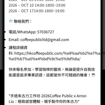
2026 – OCT 10 14:00-1800~19:00
咖啡課程
2026 – OCT 1714:00-1800~19:00
咖啡種類
聯絡我們
：
咖啡機
咖啡器具
電話/WhatsApp: 57036727
咖啡器具品牌
Email:
coffeepublicltd@gmail.com
WPM咖啡系列
課程詳細資
奶茶
料:
https://hkcoffeepublic.com/%e8%aa%b2%e7%a8
%e5%b7%a5%e4%bd%9c%e5%9d%8a/
快來報名參加，學習咖啡的藝術，無論是提升自我技
能還是追求專業認證，這都是你不可錯過的機會！
*手造朱古力工作坊 2026Coffee Public x Arron
登入
會員登記
忘記密碼
運費查詢
聯絡我們
Liu：極致感官體驗，親手製作你的朱古力*
ⓒ2026 Coffee Public Limited. All Rights Reserved.