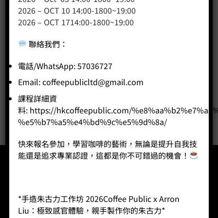
2026 – OCT 10 14:00-1800~19:00
咖啡課程
2026 – OCT 1714:00-1800~19:00
咖啡種類
聯絡我們
：
咖啡機
咖啡器具
電話/WhatsApp: 57036727
咖啡器具品牌
Email:
coffeepublicltd@gmail.com
WPM咖啡系列
課程詳細資
奶茶
料:
https://hkcoffeepublic.com/%e8%aa%b2%e7%a8
%e5%b7%a5%e4%bd%9c%e5%9d%8a/
快來報名參加，學習咖啡的藝術，無論是提升自我技
能還是追求專業認證，這都是你不可錯過的機會！
*手造朱古力工作坊 2026Coffee Public x Arron
登入
會員登記
忘記密碼
運費查詢
聯絡我們
Liu：極致感官體驗，親手製作你的朱古力*
ⓒ2026 Coffee Public Limited. All Rights Reserved.