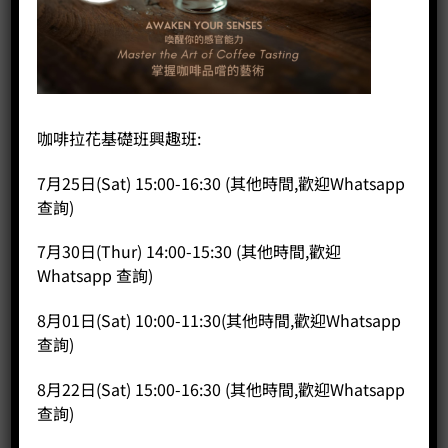
首頁
/
精品咖啡豆 SPECIALTY COFFEE BEAN
/
冷萃咖啡系列
S44 衣索匹亞吉馬非洲收穫祭風味大賽蜜處
咖啡拉花基礎班興趣班:
理組第二名 (15克*7包)
7月25日(Sat) 15:00-16:30 (其他時間,歡迎Whatsapp
查詢)
HK$
130.00
7月30日(Thur) 14:00-15:30 (其他時間,歡迎
產國：衣索比亞 Ethiopia
Whatsapp 查詢)
產區：奧羅米亞 Oromia,吉馬區 Jimma
產區：吉拉農場 Gera Farm
8月01日(Sat) 10:00-11:30(其他時間,歡迎Whatsapp
海拔：1900-2100M
查詢)
品種：74110
處理法：蜜處理 Honey
8月22日(Sat) 15:00-16:30 (其他時間,歡迎Whatsapp
風味：柑橘、黑嘉倫子、 黑糖
查詢)
S44 衣索匹亞吉馬非洲收穫祭風味大賽蜜處理組第二名 (15克*7包) 數