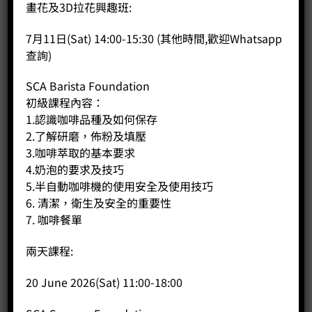
畫花及3D拉花興趣班:
加入購物車
7月11日(Sat) 14:00-15:30 (其他時間,歡迎Whatsapp
查詢)
分類：
冷萃咖啡系列
SCA Barista Foundation
初級課程內容：
1.認識咖啡品種及如何保存
2.了解研磨，佈粉及填壓
商品說明
3.咖啡萃取的基本要求
評價 (0)
4.奶泡的要求及技巧
5.半自動咖啡機的使用安全及使用技巧
什麼是 Taste of Harvest收穫祭風味大賽？
6. 清潔，衛生及安全的重要性
TOH是由非洲咖啡協會（AFCA）每年舉辦的咖啡品質大賽，專
7. 咖啡餐單
門展示非洲各國最頂級的咖啡豆！
各國在收成季節後會先舉辦國內比賽，選出最優秀的咖啡豆，
兩天課程:
再送到區域決賽一較高下！
20 June 2026(Sat) 11:00-18:00