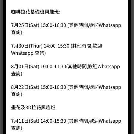
咖啡拉花基礎班興趣班:
首頁
/
咖啡課程
/
SCA BREWING
SCA Brewing 沖煮課程 初級
7月25日(Sat) 15:00-16:30 (其他時間,歡迎Whatsapp
查詢)
7月30日(Thur) 14:00-15:30 (其他時間,歡迎
HK$
2,300.00
Whatsapp 查詢)
課程時長約 7小時（連考試）
8月01日(Sat) 10:00-11:30(其他時間,歡迎Whatsapp
考試合格，將獲頒發SCA 的初級沖煮証書
查詢)
日期及時間:
18 Nov 2025, 11:00-18:00
8月22日(Sat) 15:00-16:30 (其他時間,歡迎Whatsapp
有興趣人仕可致電 35682574 或 Whatsapp 57036727 或 電
查詢)
郵本公司 sales@coffeepublic.com.hk 安排上課時間。
畫花及3D拉花興趣班:
SCA Brewing 沖煮課程 初級 數量
7月11日(Sat) 14:00-15:30 (其他時間,歡迎Whatsapp
加入購物車
查詢)