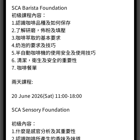
SCA Barista Foundation
分類：
SCA Brewing
,
咖啡課程
初級課程內容：
1.認識咖啡品種及如何保存
2.了解研磨，佈粉及填壓
3.咖啡萃取的基本要求
商品說明
4.奶泡的要求及技巧
5.半自動咖啡機的使用安全及使用技巧
評價 (0)
6. 清潔，衛生及安全的重要性
7. 咖啡餐單
A. 課程概覽：
課程主要幫助各學員認識及掌握沖煮的概念及技巧，適合對
兩天課程:
沖煮有興趣的初學者。
B. 初級課程內容：
20 June 2026(Sat) 11:00-18:00
1.認識咖啡品種及種植環境
2.認識沖煮理論及相連原素
SCA Sensory Foundation
3.認識不同沖煮方法及技巧
初級內容：
1.什麼是感官分析及其重要性
相關商品
2.認識咖啡所產生的香味及味道