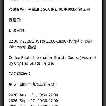
SCA Barista Skills 咖啡師課程 中級-本公司學生優惠
Original
Current
Price:
HK$
9,000.00
HK$
8,800.00
考試合格，將獲頒發SCA 的初級/中級咖啡師証書
price
price
was:
is:
-
+
課程日:
HK$9,000.00.
HK$8,800.00.
初級日期：
BUY NOW
22 July 2026日(Wed) 11:00-18:00 (其他時間,歡迎
Whatsapp 查詢)
Coffee Public Internation Barista Course( Assured
by City and Guilds )時間表：
C&G時間表：
星期一課堂開班及上堂時間：
2026- Aug – 31, 19:30-22:00
2026- Sep – 07 , 19:30-22:00
2026- Sep – 14 , 19:30-22:00