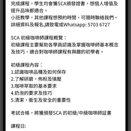
完成課程，學生均會獲SCA頒發證書，想個人增值及
1. 研磨度跟沖煮方法之配對
提升品味都適合。
小班教學，其他課程想預約時間，可隨時聯絡我們。
詳細資料及報名,請致電或Whatsapp: 5703 6727
對於不同的咖啡之沖煮方法，是有需要跟不同的研磨度相對
應。舉例說，手沖咖啡是會較適合中研磨的(約細砂糖般大
SCA 初級咖啡師課程概覽：
小)；如果是虹吸壺，那就適合作細研磨；至於法式濾壓壺，
初級課程主要幫助各學員認識及掌握咖啡師基本概念
就需要作粗研磨。研磨的秘訣，在於大小要均一，還要有適
及技巧，適合對咖啡師課程有興趣的初學者。
當的顆粒度。如果客人是經營咖啡店、餐廳等，除了因應其
供應的咖啡種類提供合適的研磨度外，亦建議要為其食客沖
初級課程內容：
調咖啡前才作豆子研磨，這樣可令其最佳風味釋放出來。
1.認識咖啡品種及如何保存
2.了解研磨，佈粉及填壓
3.咖啡萃取的基本要求
4.奶泡的要求及技巧
5.清潔，衛生及安全的重要性
2. 了解手沖咖啡技巧
考試合格，將獲頒發SCA 的初級/中級咖啡師証書
如果是初研究這種咖啡的客人，可從一段式手沖法來進行練
課程日:
習，當中水溫為攝氏90度，而咖啡粉末跟水的比例會為1比