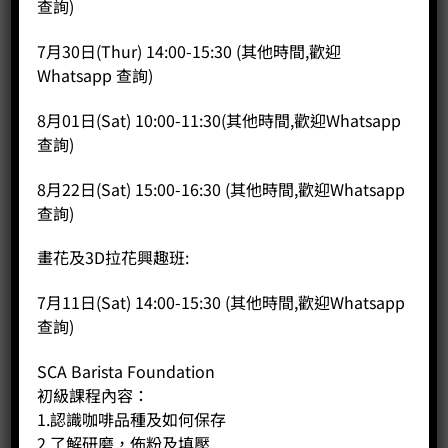
查詢)
7月30日(Thur) 14:00-15:30 (其他時間,歡迎
Whatsapp 查詢)
上文也有提及，在惠顧咖啡豆批發方面，採購數量越多，平
均咖啡豆批發價自然會較相宜(但記著，千萬不可囤積)。其實
8月01日(Sat) 10:00-11:30(其他時間,歡迎Whatsapp
在香港咖啡批發市場中，還有其他節省成本的細節可作參
查詢)
考。首先當然要仔細分析不同的訂購量，還有不同的包裝規
格的價錢錢差異如何，如有些包裝成本或略貴的咖啡豆批
8月22日(Sat) 15:00-16:30 (其他時間,歡迎Whatsapp
發，而客人自己也可為豆子另作好好存放，那麼包裝方面可
查詢)
選擇較便宜的一類，這方面當然事前要多作價格比較；另外
也要衡量各種豆子的價錢，有客人想製作獨特的咖啡口味，
畫花及3D拉花興趣班:
但目標豆子價錢較高昂，有些混合豆出品價錢會較相宜，符
合客人的預算，亦可沖調出有其目標風味的咖啡；最後要了
7月11日(Sat) 14:00-15:30 (其他時間,歡迎Whatsapp
解的就是付款方式，有些咖啡批發商會設有多種付款方式，
查詢)
為客人帶來方便，但有部分付款方法或要另加手續費，如果
是按百分比計算，訂貨量越多，手續費也越高，就這樣變相
SCA Barista Foundation
提高了咖啡豆批發價，因此客人要留心其所選的咖啡批發付
初級課程內容：
費方式是否要另收取費用，而除此之外，如果客人的咖啡豆
批發少於供應商要求的最少數量，平均收費也會變得較昂
1.認識咖啡品種及如何保存
貴，這點也得要留意。
2.了解研磨，佈粉及填壓