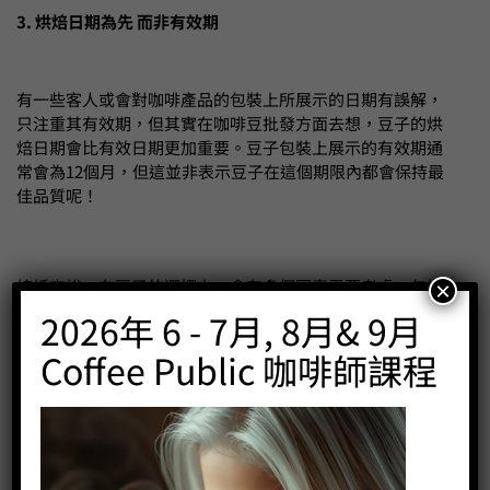
3. 烘焙日期為先 而非有效期
有一些客人或會對咖啡產品的包裝上所展示的日期有誤解，
只注重其有效期，但其實在咖啡豆批發方面去想，豆子的烘
焙日期會比有效日期更加重要。豆子包裝上展示的有效期通
常會為12個月，但這並非表示豆子在這個期限內都會保持最
佳品質呢！
總括來說，在豆子的選擇上，會有多個因素需要考慮，包括
×
產地資訊、烘焙日期、包裝模式、處理方法，以及成品風味
2026年 6 - 7月, 8月& 9月
偏好等，我們Coffee Public在香港咖啡批發方面提供豐富選
Coffee Public 咖啡師課程
擇，加上咖啡豆批發價相宜，對於不同的食肆、零售商，還
有不同類型的機構、團體等，都可在符合預算下，找得其目
標產品。而當然，正確的沖煮咖啡之方法也相當重要，這會
影響到客人的目標顧客在享用咖啡方面的真正體驗。因此，
尋找可信賴的香港咖啡批發公司是十分重要的，我們Coffee
Public在這方面可提供充足的資料及建議，可讓客戶知道豆