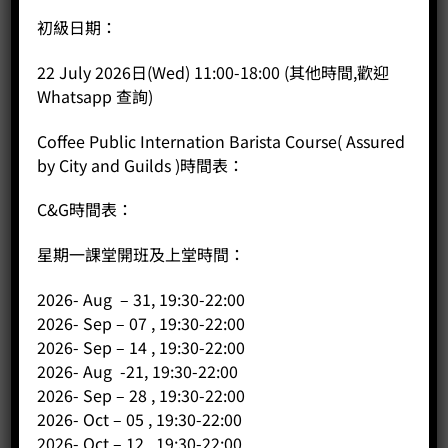
5，進行沖煮需時大約2至3分鐘。在悶蒸階段可用上咖啡粉量
初級日期：
為兩倍的水作半分鐘悶蒸，接著以近似日文字形「の」不間
斷注水，以達目標水量。
22 July 2026日(Wed) 11:00-18:00 (其他時間,歡迎
Whatsapp 查詢)
Coffee Public Internation Barista Course( Assured
by City and Guilds )時間表：
好好利用咖啡批發產品 成就至佳咖啡拼配
C&G時間表：
星期一課堂開班及上堂時間：
從選用咖啡批發帶來的豆子產品，必需好好沖煮，以製作一
2026- Aug – 31, 19:30-22:00
杯風味十足的咖啡，而讓客人再來惠顧。我們對香港咖啡批
2026- Sep – 07 , 19:30-22:00
發服務有著豐富經驗，了解各種豆子的風味、特性，也對於
2026- Sep – 14 , 19:30-22:00
咖啡拼配帶出怎樣的味道也有深入的了解。相信作為咖啡批
2026- Aug -21, 19:30-22:00
發商的客戶，也希望其自己製作能夠吸引更多顧客，營業額
2026- Sep – 28 , 19:30-22:00
上升，之前所付出的咖啡豆批發價也沒有白費。以下將介紹
2026- Oct – 05 , 19:30-22:00
一些獨特的咖啡拼配，以供大家參考：
2026- Oct – 12 , 19:30-22:00