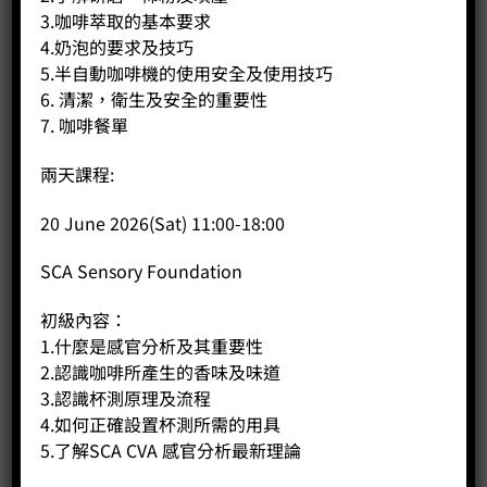
3.咖啡萃取的基本要求
4.奶泡的要求及技巧
5.半自動咖啡機的使用安全及使用技巧
6. 清潔，衛生及安全的重要性
7. 咖啡餐單
咖啡批發商對咖啡製作建議
兩天課程:
20 June 2026(Sat) 11:00-18:00
Coffee Public在咖啡批發方面，品質可有保證，再配以合適
SCA Sensory Foundation
的沖調方法，就能把採購回來的咖啡風味提升至極至！有些
客人在咖啡批發方面選對了產品，但就不知如何沖製。這方
初級內容：
面我們可向大家介紹部分沖製咖啡方面的要訣，在為客戶提
1.什麼是感官分析及其重要性
供優質的咖啡豆批發服務的同時，亦讓大家了解沖製咖啡方
2.認識咖啡所產生的香味及味道
面的奧秘！
3.認識杯測原理及流程
4.如何正確設置杯測所需的用具
5.了解SCA CVA 感官分析最新理論