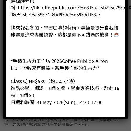
課程詳細資
料:
https://hkcoffeepublic.com/%e8%aa%b2%e7%a8
%e5%b7%a5%e4%bd%9c%e5%9d%8a/
這一種需要用特殊處理方法，令其獨特的哈密瓜甜味及獨特
的奶昔口感及花香混合一起。我們的咖啡批發客戶中，有的
快來報名參加，學習咖啡的藝術，無論是提升自我技
會作咖啡製作方面發揮創意，創出特調咖啡或其他特色飲
能還是追求專業認證，這都是你不可錯過的機會！
品，這類的處理方法正好適合他們。
*手造朱古力工作坊 2026Coffee Public x Arron
而以下部分，則讓大家進一步了解淺焙、中焙及深焙的特
Liu：極致感官體驗，親手製作你的朱古力*
點，以作咖啡豆批發方面更能夠作出合適的選擇：
Class C) HK$580（約 2.5 小時）
淺
淺焙的豆子最能夠展現其原始的花果香以及明亮的酸質，對
進階必學：調溫 Truffle 課 ，學會專業技巧，帶走 16
焙
於作手沖等濾泡式沖煮咖啡至為合適。
粒 Truffle！
日期和時間: 31 May 2026(Sun), 14:30-17:00
中
其風味均衡，所製作出的咖啡甜感與醇厚度適中，可說是一
焙
種最多用途的焙度，在咖啡豆批發方面甚受客戶歡迎。
深
其焦糖、巧克力等風味甚為突出，而苦味較重、酸度低，以
焙
之製作意式濃縮或搭配牛奶就最適合不過。