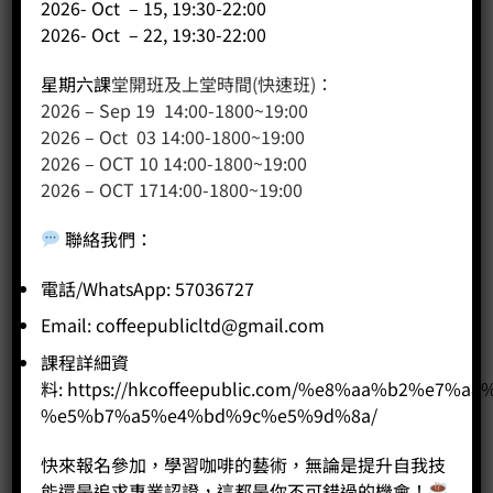
2026- Oct – 15, 19:30-22:00
2017 Cup Taster in Hong Kong final 8
2017 杯測師大賽香港區八强
2026- Oct – 22, 19:30-22:00
2018 RASV Australian International Coffee Bronze Award
星期六課
堂開班及上堂時間(快速班)：
澳洲 RASV 國際咖啡烘焙比賽銅獎
2026 – Sep 19 14:00-1800~19:00
2026 – Oct 03 14:00-1800~19:00
2018 RASV Australian International Coffee Silver Award
2026 – OCT 10 14:00-1800~19:00
澳洲 RASV 國際咖啡烘焙比賽銀獎
2026 – OCT 1714:00-1800~19:00
2018 Brewing Fest 2018 Championship 2018 Fest 咖啡沖
聯絡我們
：
煮比賽冠軍
電話/WhatsApp: 57036727
2018 International Coffee Roast Master Championship –
1st & 2nd Runner-up
Email:
coffeepublicltd@gmail.com
TOPER 國際烘焙大師賽2018 香港賽區亞軍 及 季軍
課程詳細資
料:
https://hkcoffeepublic.com/%e8%aa%b2%e7%a8
2019 RASV Australian International Coffee Bronze Award
%e5%b7%a5%e4%bd%9c%e5%9d%8a/
澳洲 RASV 國際咖啡烘焙比賽銅獎
快來報名參加，學習咖啡的藝術，無論是提升自我技
2019 1st Runner-up – Hong Kong AeroPress
能還是追求專業認證，這都是你不可錯過的機會！