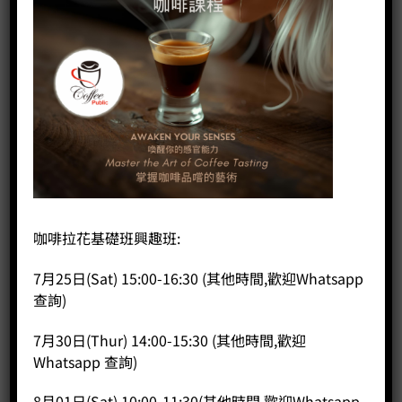
Education Need)學童的課程。
此外，亦為聽障人仕提供咖啡師訓練課程。在Coffee
Public 旗下的外賣咖啡店Coffee Station 亦有和聾協
合作，給予聽障咖啡師提供實習機會。
導師
Sam Ng
2016 Cup Taster in Hong Kong first runner up
咖啡拉花基礎班興趣班:
杯測師大賽香港區亞軍
7月25日(Sat) 15:00-16:30 (其他時間,歡迎Whatsapp
2017 Aeropress Championship – HK region Top
查詢)
8
7月30日(Thur) 14:00-15:30 (其他時間,歡迎
愛樂壓大賽香港區前八
Whatsapp 查詢)
City & Guilds International Award in Barista Skill
8月01日(Sat) 10:00-11:30(其他時間,歡迎Whatsapp