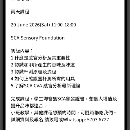
歐洲精品咖啡協會生豆中級証書
兩天課程:
WSET® Level 1 Award in Wines
20 June 2026(Sat) 11:00-18:00
2022 IICCT Level 1 & Level 2 Certificate in
Chocolate Tasting
SCA Sensory Foundation
The International Institute of Chocolate and Cacao
Tasting London School
初級內容：
1.什麼是感官分析及其重要性
2024 & 2025 Judge of Hong Kong Interschool
2.認識咖啡所產生的香味及味道
Latte Art Competition
3.認識杯測原理及流程
4.如何正確設置杯測所需的用具
2024 & 2025全港學界咖啡拉花比賽評審
5.了解SCA CVA 感官分析最新理論
2024 & 2025 Judge of Yan Oi Tong Latte Art
完成課程，學生均會獲SCA頒發證書，想個人增值及
Competition
提升品味都適合。
2024 & 2025 仁愛堂咖啡拉花比賽評審
小班教學，其他課程想預約時間，可隨時聯絡我們。
詳細資料及報名,請致電或Whatsapp: 5703 6727
CCC 中國咖啡杯測大賽】 (香港賽區) 冠軍