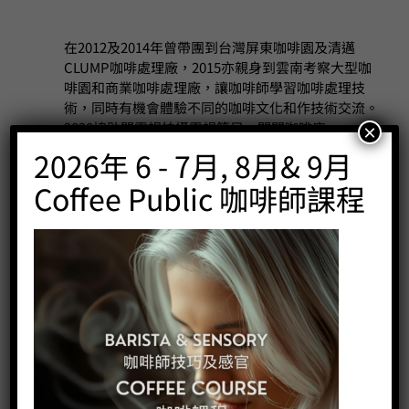
在2012及2014年曾帶團到台灣屏東咖啡園及清邁
CLUMP咖啡處理廠，2015亦親身到雲南考察大型咖
啡園和商業咖啡處理廠，讓咖啡師學習咖啡處理技
術，同時有機會體驗不同的咖啡文化和作技術交流。
2020協助開電視拍攝電視節目，開間咖啡店。
×
2026年 6 - 7月, 8月& 9月
林先生曾為多個，公私營團體、商場、會所，如仁愛
Coffee Public 咖啡師課程
堂、楊震社、理工大學、香港教育學院、香港腦科學
會、聖公會、童軍總會、生產力促進局、循道衛理、
謝瑞麟、嘉士伯、東華三院、社會福利處、LV、陶示
化工、ＡＥＯＮ、宏利保險、東亞銀行、瑞信、擎天
半島，戒毒中心……, 設計及教授拉花或咖啡課程，
除教授課程外，林先生亦曾在不同的、電視節目(如
愛回家和On call 36小時)、廣告(雀巢和康宏)商場和
展覽如香港烘培展、奧海城等,示範拉花技術或參與
咖啡顧問工作。
林先生亦為學校和不同教育機構，如協康會，ＹＭＣ
Ａ…設計和教授適合有特殊教育需要SEN(Special