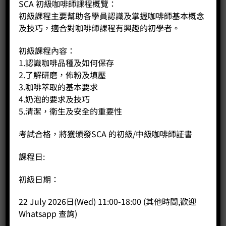
SCA 初級咖啡師課程概覽：
2025 China Cupping Competition Championship
初級課程主要幫助各學員認識及掌握咖啡師基本概念
及技巧，適合對咖啡師課程有興趣的初學者。
導師Lokman Leung
初級課程內容：
1.認識咖啡品種及如何保存
2.了解研磨，佈粉及填壓
– 2019 RASV Australian International Coffee
3.咖啡萃取的基本要求
Bronze Award 澳洲 RASV 國際咖啡烘焙比賽銅獎
4.奶泡的要求及技巧
5.清潔，衛生及安全的重要性
– 2017 Toper Roast Master in Hong Kong first
runner up 2017 Toper 盃咖啡烘焙大師賽香港區亞軍
考試合格，將獲頒發SCA 的初級/中級咖啡師証書
– 2018 RASV Australian International Coffee
Bronze Award 澳洲 RASV 國際咖啡烘焙比賽銅獎
課程日:
– 2018 Brewing Fest 2018 Championship 2018 Fest
咖啡沖煮比賽冠軍
初級日期：
– 2018 International Coffee Roast Master
Championship – 1st Runner-up TOPER 國際烘焙大
22 July 2026日(Wed) 11:00-18:00 (其他時間,歡迎
師賽 2018 香港賽區亞軍
Whatsapp 查詢)
– Hong Kong AeroPress Championship 2019- 1st