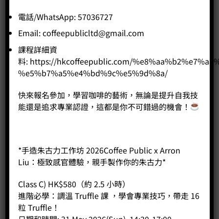
電話/WhatsApp: 57036727
Email:
coffeepublicltd@gmail.com
課程詳細資
料:
https://hkcoffeepublic.com/%e8%aa%b2%e7%a8
%e5%b7%a5%e4%bd%9c%e5%9d%8a/
客戶服務
快來報名參加，學習咖啡的藝術，無論是提升自我技
聯絡我們
能還是追求專業認證，這都是你不可錯過的機會！
網站地圖
友站連結
*手造朱古力工作坊 2026Coffee Public x Arron
Liu：極致感官體驗，親手製作你的朱古力*
Class C) HK$580（約 2.5 小時）
產品分類
進階必學：調溫 Truffle 課 ，學會專業技巧，帶走 16
咖啡課程
粒 Truffle！