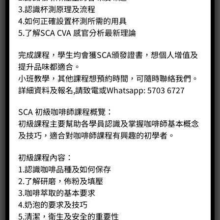
3.認識杯測原理及流程
4.如何正確設置杯測所需的用具
5.了解SCA CVA 感官分析最新理論
完成課程，學生均會獲SCA頒發證書，想個人增值及
提升品味都適合。
小班教學，其他課程想預約時間，可隨時聯絡我們。
詳細資料及報名,請致電或Whatsapp: 5703 6727
SCA 初級咖啡師課程概覽：
壓濾式隨手杯 500ml-冷熱萃咖啡
初級課程主要幫助各學員認識及掌握咖啡師基本概念
Price:
HK$
248.00
及技巧，適合對咖啡師課程有興趣的初學者。
-
+
初級課程內容：
1.認識咖啡品種及如何保存
BUY NOW
2.了解研磨，佈粉及填壓
3.咖啡萃取的基本要求
4.奶泡的要求及技巧
5.清潔，衛生及安全的重要性