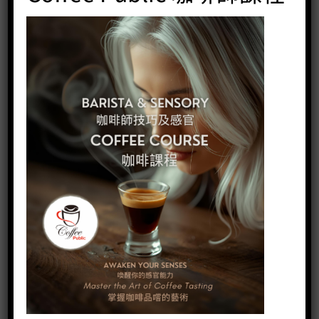
Time more小i冰滴壺
Price:
HK$
300.00
-
+
BUY NOW