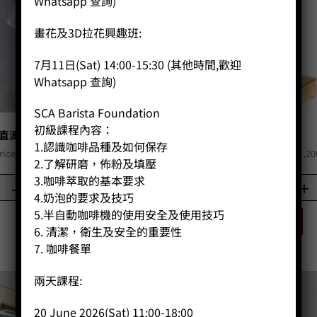
Whatsapp 查詢)
畫花及3D拉花興趣班:
7月11日(Sat) 14:00-15:30 (其他時間,歡迎
Whatsapp 查詢)
SCA Barista Foundation
初級課程內容：
直滴頭S號和咖啡燒杯套裝
滴水架
1.認識咖啡品種及如何保存
Original
Current
Original
rice:
HK$
470.00
HK$
376.00
Price:
HK$
1,500.00
HK$
1,20
2.了解研磨，佈粉及填壓
price
price
price
3.咖啡萃取的基本要求
was:
is:
was:
-
+
-
+
HK$470.00.
HK$376.00.
HK$1,50
4.奶泡的要求及技巧
5.半自動咖啡機的使用安全及使用技巧
BUY NOW
BUY NOW
6. 清潔，衛生及安全的重要性
7. 咖啡餐單
兩天課程:
特價
20 June 2026(Sat) 11:00-18:00