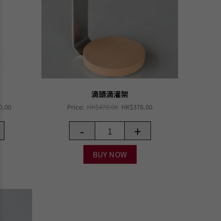
滴頭滴灌架
Current
Original
Current
0.00
Price:
HK$
470.00
HK$
376.00
price
price
price
is:
was:
is:
-
+
0.00.
HK$1,200.00.
HK$470.00.
HK$376.00.
BUY NOW