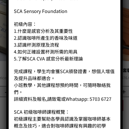
SCA Sensory Foundation
初級內容：
1.什麼是感官分析及其重要性
2.認識咖啡所產生的香味及味道
3.認識杯測原理及流程
4.如何正確設置杯測所需的用具
5.了解SCA CVA 感官分析最新理論
銅冰淇淋勺
銅製冰淇淋勺和托盤套
完成課程，學生均會獲SCA頒發證書，想個人增值
Original
Current
Original
及提升品味都適合。
rice:
HK$
200.00
HK$
160.00
Price:
HK$
470.00
HK$
376.
price
price
price
小班教學，其他課程想預約時間，可隨時聯絡我
was:
is:
was:
-
+
-
+
們。
HK$200.00.
HK$160.00.
HK$470.
詳細資料及報名,請致電或Whatsapp: 5703 6727
BUY NOW
BUY NOW
SCA 初級咖啡師課程概覽：
初級課程主要幫助各學員認識及掌握咖啡師基本
概念及技巧，適合對咖啡師課程有興趣的初學