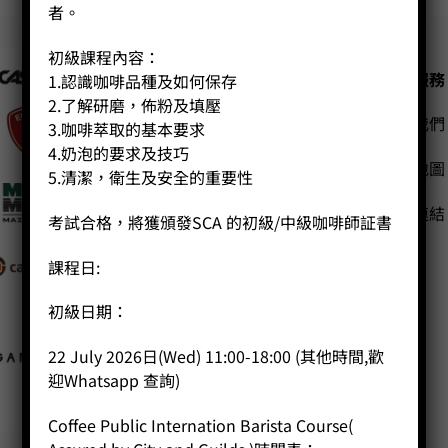
者。
初級課程內容：
公司
客戶服務
1.認識咖啡品種及如何保存
2.了解研磨，佈粉及填壓
聯絡我們
主頁
3.咖啡萃取的基本要求
4.奶泡的要求及技巧
關於我們
網站地圖
5.清潔，衛生及安全的重要性
導師簡介
商店（產品）
友站連結
考試合格，將獲頒發SCA 的初級/中級咖啡師証書
課程/工作坊
課程日:
初級日期：
22 July 2026日(Wed) 11:00-18:00 (其他時間,歡
迎Whatsapp 查詢)
Coffee Public Internation Barista Course(