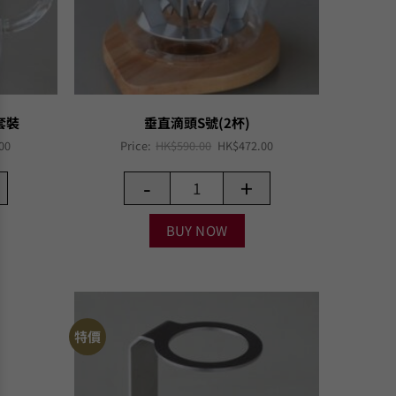
套裝
垂直滴頭S號(2杯)
Current
Original
Current
00
Price:
HK$
590.00
HK$
472.00
price
price
price
is:
was:
is:
-
+
00.
HK$408.00.
HK$590.00.
HK$472.00.
BUY NOW
特價