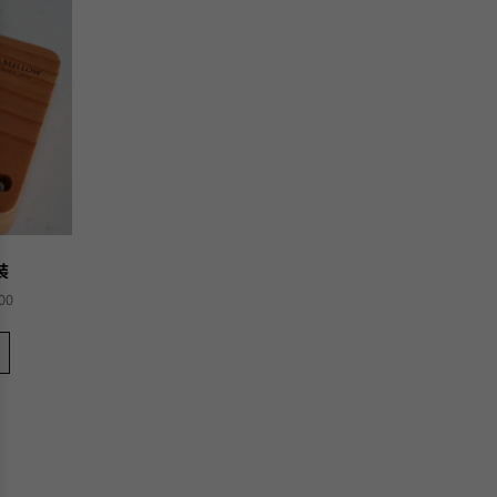
裝
Current
00
price
is:
00.
HK$376.00.