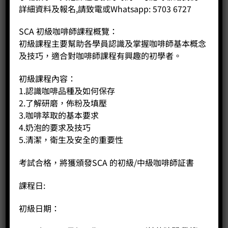
詳細資料及報名,請致電或Whatsapp: 5703 6727
SCA 初級咖啡師課程概覽：
初級課程主要幫助各學員認識及掌握咖啡師基本概念
及技巧，適合對咖啡師課程有興趣的初學者。
初級課程內容：
1.認識咖啡品種及如何保存
2.了解研磨，佈粉及填壓
3.咖啡萃取的基本要求
4.奶泡的要求及技巧
5.清潔，衛生及安全的重要性
考試合格，將獲頒發SCA 的初級/中級咖啡師証書
課程日:
Timemore 小U法壓壺 450ml
Original
Current
Price:
HK$
129.00
HK$
115.00
初級日期：
price
price
was:
is:
-
+
HK$129.00.
HK$115.00.