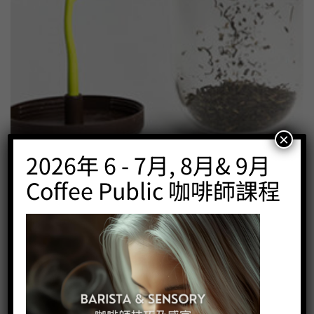
×
2026年 6 - 7月, 8月& 9月
Sprout Jar(Coffee or Sugar Container with Spoon)
Price:
HK$
142.00
Coffee Public 咖啡師課程
-
+
BUY NOW