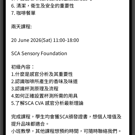
6. 清潔，衛生及安全的重要性
7. 咖啡餐單
兩天課程:
20 June 2026(Sat) 11:00-18:00
斜口拉花杯 (圓嘴) 450cc
SCA Sensory Foundation
Price:
HK$
250.00
初級內容：
-
+
1.什麼是感官分析及其重要性
2.認識咖啡所產生的香味及味道
BUY NOW
3.認識杯測原理及流程
4.如何正確設置杯測所需的用具
5.了解SCA CVA 感官分析最新理論
完成課程，學生均會獲SCA頒發證書，想個人增值及
提升品味都適合。
小班教學，其他課程想預約時間，可隨時聯絡我們。