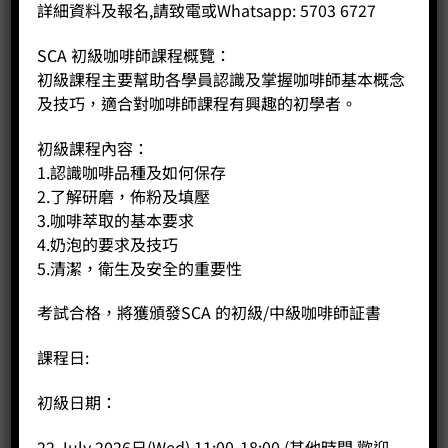
詳細資料及報名,請致電或Whatsapp: 5703 6727
SCA 初級咖啡師課程概覽：
初級課程主要幫助各學員認識及掌握咖啡師基本概念
及技巧，適合對咖啡師課程有興趣的初學者。
初級課程內容：
1.認識咖啡品種及如何保存
2.了解研磨，佈粉及填壓
3.咖啡萃取的基本要求
4.奶泡的要求及技巧
5.清潔，衛生及安全的重要性
考試合格，將獲頒發SCA 的初級/中級咖啡師証書
課程日:
斜口拉花杯 (圓嘴) 650cc
Price:
HK$
290.00
初級日期：
-
+
22 July 2026日(Wed) 11:00-18:00 (其他時間,歡迎