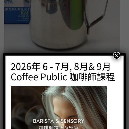
×
2026年 6 - 7月, 8月& 9月
Kaffa Europa Foaming Foaming Jug 1000cc
Coffee Public 咖啡師課程
Price:
HK$
200.00
-
+
BUY NOW