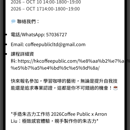
2026 – OCT 10 14:00-1800~19:00
2026 – OCT 1714:00-1800~19:00
Casadio Dafne
聯絡我們
：
Price:
HK$
0.00
-
+
電話/WhatsApp: 57036727
Email:
coffeepublicltd@gmail.com
BUY NOW
課程詳細資
料:
https://hkcoffeepublic.com/%e8%aa%b2%e7%a8
%e5%b7%a5%e4%bd%9c%e5%9d%8a/
1
2
3
4
...
6
7
8
快來報名參加，學習咖啡的藝術，無論是提升自我技
能還是追求專業認證，這都是你不可錯過的機會！
如果你想做一間有售賣咖啡的店舖或公司，選用什麼咖啡機也
是一個重要的考慮。如果咖啡不是你主力產品或只是在辦公室
沖煮咖啡，而你也沒有咖啡師或咖啡技術去製作咖啡，可能全
自動咖啡機會是一個不錯的選項。但也要留意，選購全自動咖
*手造朱古力工作坊 2026Coffee Public x Arron
啡機也有留意很多實節，最簡單的是你要估算你高峰時間時的
Liu：極致感官體驗，親手製作你的朱古力*
咖啡流量，因為不同全自動咖啡，也會有不同的容量，例如豆