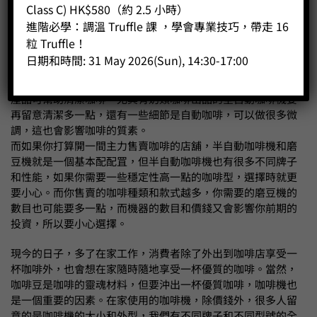
倉能下多少豆，儲水量有多少，粉渣容量又有多少，這時都會
Class C) HK$580（約 2.5 小時）
影響到你使用時的流暢性。全自動咖啡機的型號其實都會有一
進階必學：調溫 Truffle 課 ，學會專業技巧，帶走 16
個建議的每天沖煮量，如果你沒有留意，可能會影響咖啡機的
粒 Truffle！
使用壽命。還有你要考量，咖啡飲品的份量是否能滿足你的需
日期和時間: 31 May 2026(Sun), 14:30-17:00
要。很多人以為全自動咖啡機使用簡單，沒有太多東西要兼
顧，但全自動咖啡機的清潔也是很重要的，有很多不同的清潔
產品可幫助清潔咖啡，尤其有奶類咖啡出品的全自動咖啡機要
再留意清潔多一點，還有一些細節是自動咖啡，可以做很多微
調，這也會影響咖啡的質素。
而如果你打算開一間主力售賣咖啡的店舖，半自動咖啡機和磨
豆機就是一個基本配配罝，但半自動咖啡機也有很多不同牌子
和性能，如果你需要一些穩定性高一點的咖啡型，選擇時就更
要小心。而你售賣的咖啡種類和款式越多，你需要的磨豆機的
數目也可能要多一點，而機器的數目和價錢又會影響你前期的
投資，所以要小心選擇。
現今的日子，多了在家工作，消費者除了外出到咖啡店享受一
杯咖啡外，也會想在家隨時隨地享受一杯優質的咖啡。當然，
咖啡豆是咖啡的靈魂材料，但要沖出一杯優質咖啡，咖啡機也
是一個重要的因素。在家使用的咖啡機，除價錢外，很多人留
意的是咖啡機的大小和外型，我們有不同牌子和不同型號的全