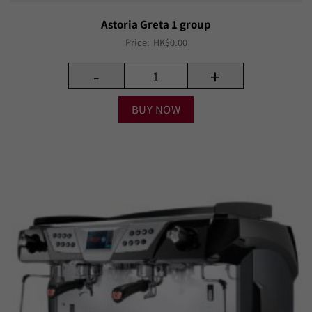
Astoria Greta 1 group
Price:
HK$
0.00
-
+
BUY NOW