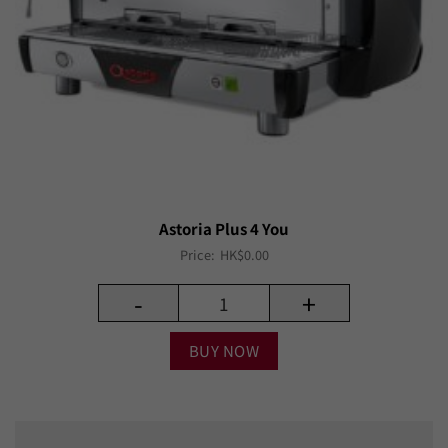
Astoria Plus 4 You
Price:
HK$
0.00
-
+
BUY NOW