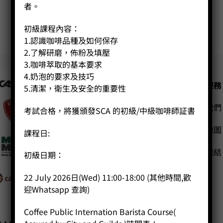
者。
初級課程內容：
1
2
1.認識咖啡品種及如何保存
2.了解研磨，佈粉及填壓
3.咖啡萃取的基本要求
4.奶泡的要求及技巧
公司
客戶服務
5.清潔，衛生及安全的重要性
聯絡我們
主頁
考試合格，將獲頒發SCA 的初級/中級咖啡師証書
關於我們
網站地圖
課程日:
導師簡介
商店（產品）
友站連結
初級日期：
課程/工作坊
22 July 2026日(Wed) 11:00-18:00 (其他時間,歡
迎Whatsapp 查詢)
Coffee Public Internation Barista Course(