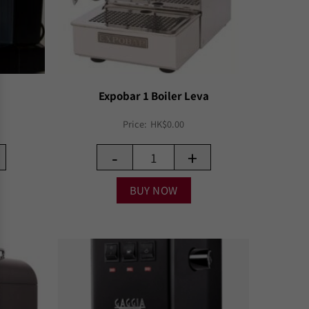
Expobar 1 Boiler Leva
Price:
HK$
0.00
-
+
BUY NOW