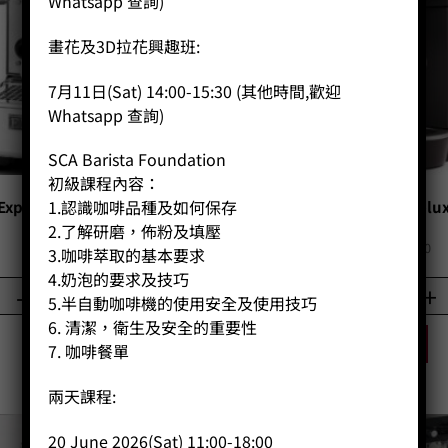
Whatsapp 查詢)
畫花及3D拉花興趣班:
7月11日(Sat) 14:00-15:30 (其他時間,歡迎
Whatsapp 查詢)
SCA Barista Foundation
初級課程內容：
1.認識咖啡品種及如何保存
Expobar 2 Boiler Leva
Gaggia Carezza Delu
2.了解研磨，佈粉及填壓
Price:
HK$
0.00
Price:
HK$
3,980.00
3.咖啡萃取的基本要求
4.奶泡的要求及技巧
-
+
-
+
5.半自動咖啡機的使用安全及使用技巧
6. 清潔，衛生及安全的重要性
BUY NOW
BUY NOW
7. 咖啡餐單
兩天課程:
20 June 2026(Sat) 11:00-18:00