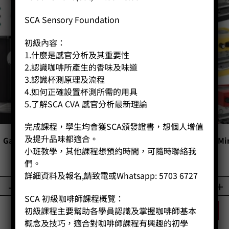
SCA Sensory Foundation
初級內容：
1.什麼是感官分析及其重要性
2.認識咖啡所產生的香味及味道
3.認識杯測原理及流程
4.如何正確設置杯測所需的用具
5.了解SCA CVA 感官分析最新理論
完成課程，學生均會獲SCA頒發證書，想個人增值
及提升品味都適合。
Gaggia Viva Deluxe
La Marzocco Linea Mi
小班教學，其他課程想預約時間，可隨時聯絡我
Price:
HK$
1,580.00
Price:
HK$
0.00
們。
詳細資料及報名,請致電或Whatsapp: 5703 6727
-
+
-
+
SCA 初級咖啡師課程概覽：
初級課程主要幫助各學員認識及掌握咖啡師基本
BUY NOW
BUY NOW
概念及技巧，適合對咖啡師課程有興趣的初學