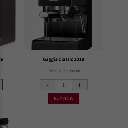
xe
Gaggia Classic 2019
Price:
HK$
5,980.00
-
+
BUY NOW