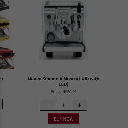
ni
Nuova Simonelli Musica LUX (with
LED)
Price:
HK$
0.00
-
+
BUY NOW