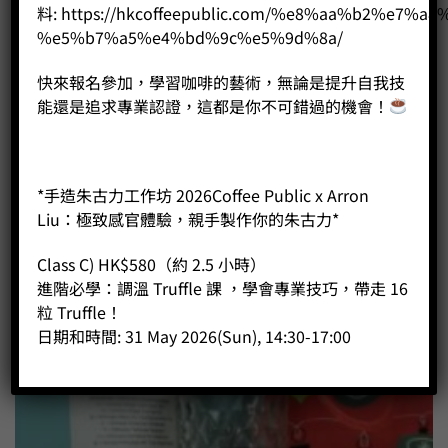
料:
https://hkcoffeepublic.com/%e8%aa%b2%e7%a8
Price:
HK$
105.00
%e5%b7%a5%e4%bd%9c%e5%9d%8a/
-
+
快來報名參加，學習咖啡的藝術，無論是提升自我技
能還是追求專業認證，這都是你不可錯過的機會！
BUY NOW
*手造朱古力工作坊 2026Coffee Public x Arron
Liu：極致感官體驗，親手製作你的朱古力*
Class C) HK$580（約 2.5 小時）
進階必學：調溫 Truffle 課 ，學會專業技巧，帶走 16
粒 Truffle！
日期和時間: 31 May 2026(Sun), 14:30-17:00