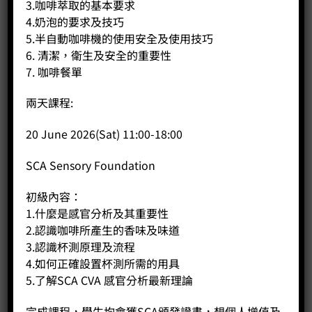
3.咖啡萃取的基本要求
4.奶泡的要求及技巧
5.半自動咖啡機的使用安全及使用技巧
6. 清潔，衛生及安全的重要性
7. 咖啡餐單
兩天課程:
20 June 2026(Sat) 11:00-18:00
S43 衣索匹亞罕貝拉可如蜜非洲收穫祭風味大賽水洗組第一名
SCA Sensory Foundation
(15克*7包)
Price:
HK$
180.00
初級內容：
1.什麼是感官分析及其重要性
-
+
2.認識咖啡所產生的香味及味道
3.認識杯測原理及流程
BUY NOW
4.如何正確設置杯測所需的用具
5.了解SCA CVA 感官分析最新理論
完成課程，學生均會獲SCA頒發證書，想個人增值及