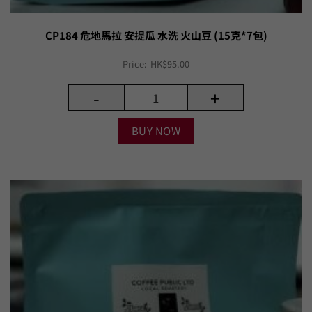
CP184 危地馬拉 安提瓜 水洗 火山豆 (15克*7包)
Price:
HK$
95.00
-
+
BUY NOW