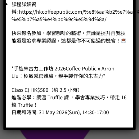
課程詳細資
Original
Current
Price:
HK$
9,000.00
HK$
8,800.00
料:
https://hkcoffeepublic.com/%e8%aa%b2%e7%a8
price
price
%e5%b7%a5%e4%bd%9c%e5%9d%8a/
was:
is:
-
+
HK$9,000.00.
HK$8,800.00.
快來報名參加，學習咖啡的藝術，無論是提升自我技
BUY NOW
能還是追求專業認證，這都是你不可錯過的機會！
*手造朱古力工作坊 2026Coffee Public x Arron
Liu：極致感官體驗，親手製作你的朱古力*
Class C) HK$580（約 2.5 小時）
進階必學：調溫 Truffle 課 ，學會專業技巧，帶走 16
粒 Truffle！
日期和時間: 31 May 2026(Sun), 14:30-17:00