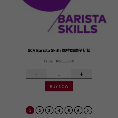
SCA Barista Skills 咖啡師課程 初級
Price:
HK$
2,300.00
-
+
BUY NOW
1
2
3
4
5
6