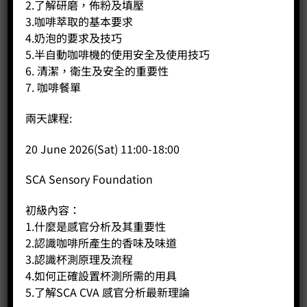
2.了解研磨，佈粉及填壓
3.咖啡萃取的基本要求
4.奶泡的要求及技巧
5.半自動咖啡機的使用安全及使用技巧
6. 清潔，衛生及安全的重要性
7. 咖啡餐單
兩天課程:
20 June 2026(Sat) 11:00-18:00
Coffee Public 國際咖啡調配師課程(City and Guilds
SCA Sensory Foundation
Assured)
Price:
HK$
4,350.00
初級內容：
-
+
1.什麼是感官分析及其重要性
2.認識咖啡所產生的香味及味道
3.認識杯測原理及流程
BUY NOW
4.如何正確設置杯測所需的用具
5.了解SCA CVA 感官分析最新理論