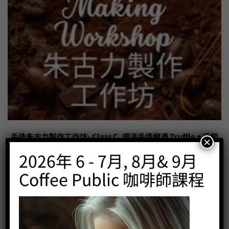
手造朱古力製作工作坊- Class C. 調溫手造橙酒 Truffle + 示範
×
榛子朱古力 Coffee Public
2026年 6 - 7月, 8月& 9月
Price:
HK$
580.00
Coffee Public 咖啡師課程
-
+
BUY NOW