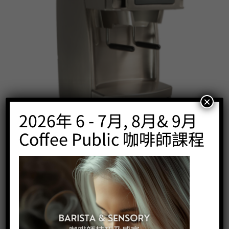
×
2026年 6 - 7月, 8月& 9月
Forté AP
Price:
HK$
7,780.00
Coffee Public 咖啡師課程
-
+
BUY NOW