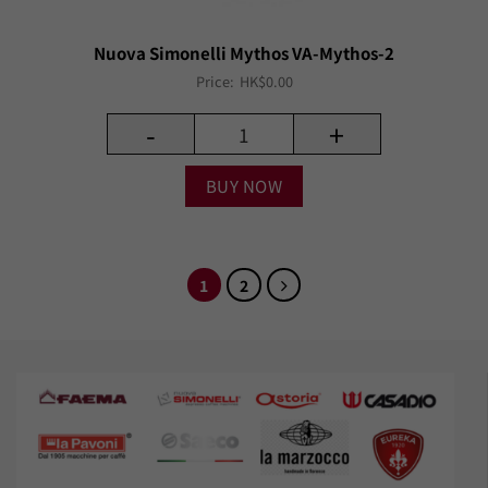
Nuova Simonelli Mythos VA-Mythos-2
Price:
HK$
0.00
-
+
BUY NOW
1
2