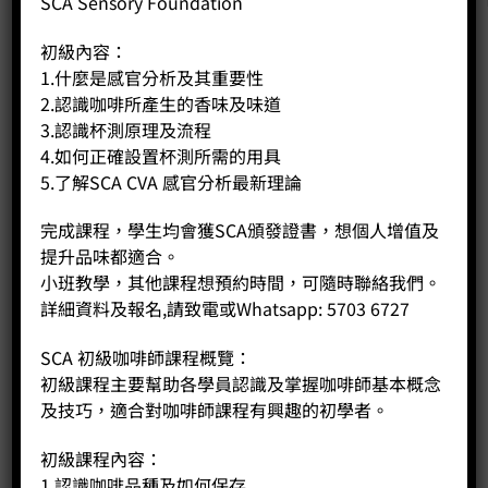
SCA Sensory Foundation
初級內容：
公司
1.什麼是感官分析及其重要性
2.認識咖啡所產生的香味及味道
主頁
3.認識杯測原理及流程
4.如何正確設置杯測所需的用具
關於我們
5.了解SCA CVA 感官分析最新理論
導師簡介
商店（產品）
完成課程，學生均會獲SCA頒發證書，想個人增值及
課程/工作坊
提升品味都適合。
小班教學，其他課程想預約時間，可隨時聯絡我們。
詳細資料及報名,請致電或Whatsapp: 5703 6727
SCA 初級咖啡師課程概覽：
初級課程主要幫助各學員認識及掌握咖啡師基本概念
及技巧，適合對咖啡師課程有興趣的初學者。
初級課程內容：
1.認識咖啡品種及如何保存