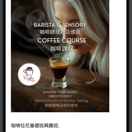
500cc 圓嘴拉花缸 (啞白)
Price:
HK$
300.00
-
+
BUY NOW
咖啡拉花基礎班興趣班: