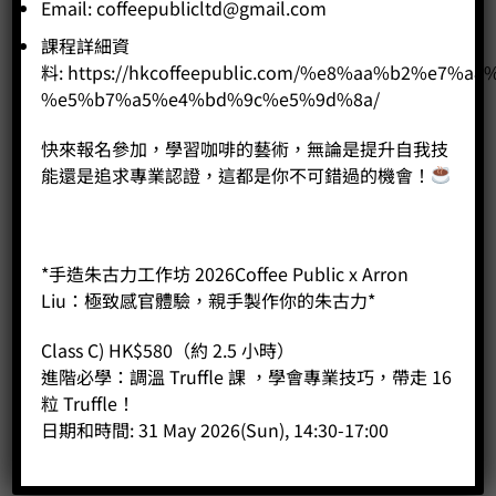
Email:
coffeepublicltd@gmail.com
課程詳細資
料:
https://hkcoffeepublic.com/%e8%aa%b2%e7%a8
%e5%b7%a5%e4%bd%9c%e5%9d%8a/
快來報名參加，學習咖啡的藝術，無論是提升自我技
能還是追求專業認證，這都是你不可錯過的機會！
*手造朱古力工作坊 2026Coffee Public x Arron
Liu：極致感官體驗，親手製作你的朱古力*
斜口拉花杯 500cc 烤漆 (椰奶色)
Class C) HK$580（約 2.5 小時）
Price:
HK$
310.00
進階必學：調溫 Truffle 課 ，學會專業技巧，帶走 16
粒 Truffle！
-
+
日期和時間: 31 May 2026(Sun), 14:30-17:00
BUY NOW