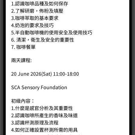
Price:
HK$
330.00
1.認識咖啡品種及如何保存
2.了解研磨，佈粉及填壓
-
+
3.咖啡萃取的基本要求
4.奶泡的要求及技巧
BUY NOW
5.半自動咖啡機的使用安全及使用技巧
6. 清潔，衛生及安全的重要性
7. 咖啡餐單
兩天課程:
20 June 2026(Sat) 11:00-18:00
SCA Sensory Foundation
初級內容：
1.什麼是感官分析及其重要性
2.認識咖啡所產生的香味及味道
3.認識杯測原理及流程
4.如何正確設置杯測所需的用具