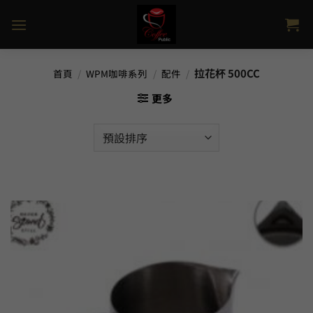
Skip
to
content
拉花杯 500CC
首頁
/
WPM咖啡系列
/
配件
/
更多