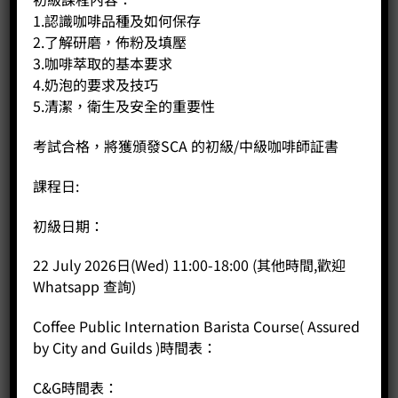
1.認識咖啡品種及如何保存
2.了解研磨，佈粉及填壓
3.咖啡萃取的基本要求
4.奶泡的要求及技巧
5.清潔，衛生及安全的重要性
考試合格，將獲頒發SCA 的初級/中級咖啡師証書
課程日:
WPM KD-135B + ZD-15 限時優惠套裝
初級日期：
Original
Current
Price:
HK$
4,900.00
HK$
3,430.00
price
price
was:
is:
-
+
22 July 2026日(Wed) 11:00-18:00 (其他時間,歡迎
HK$4,900.00.
HK$3,430.00.
Whatsapp 查詢)
BUY NOW
Coffee Public Internation Barista Course( Assured
by City and Guilds )時間表：
C&G時間表：