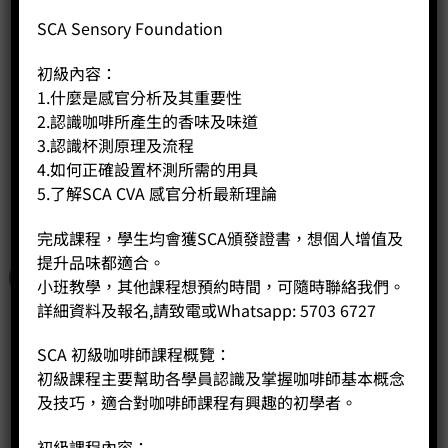
SCA Sensory Foundation
KD-210S3 雙加熱塊意式咖啡機
Price:
HK$
5,500.00
初級內容：
1.什麼是感官分析及其重要性
-
+
2.認識咖啡所產生的香味及味道
3.認識杯測原理及流程
BUY NOW
4.如何正確設置杯測所需的用具
5.了解SCA CVA 感官分析最新理論
完成課程，學生均會獲SCA頒發證書，想個人增值及
提升品味都適合。
特價
小班教學，其他課程想預約時間，可隨時聯絡我們。
詳細資料及報名,請致電或Whatsapp: 5703 6727
SCA 初級咖啡師課程概覽：
初級課程主要幫助各學員認識及掌握咖啡師基本概念
及技巧，適合對咖啡師課程有興趣的初學者。
初級課程內容：