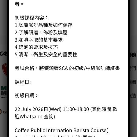
者。
初級課程內容：
1
2
1.認識咖啡品種及如何保存
2.了解研磨，佈粉及填壓
3.咖啡萃取的基本要求
4.奶泡的要求及技巧
5.清潔，衛生及安全的重要性
公司
客戶服務
考試合格，將獲頒發SCA 的初級/中級咖啡師証書
聯絡我們
主頁
關於我們
課程日:
網站地圖
導師簡介
商店（產品）
初級日期：
友站連結
課程/工作坊
22 July 2026日(Wed) 11:00-18:00 (其他時間,歡
迎Whatsapp 查詢)
Coffee Public Internation Barista Course(