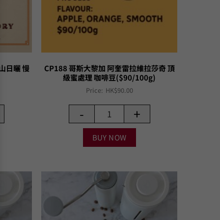
火山日曬 慢
CP188 哥斯大黎加 阿奎雷拉維拉莎奇 頂
級蜜處理 咖啡豆($90/100g)
Price:
HK$
90.00
-
+
BUY NOW