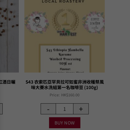
紅酒日曬
S43 衣索匹亞罕貝拉可如蜜非洲收穫祭風
味大賽水洗組第一名咖啡豆 (100g)
Price:
HK$
160.00
-
+
BUY NOW