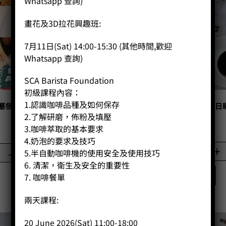
Whatsapp 查詢)
已售完
畫花及3D拉花興趣班:
7月11日(Sat) 14:00-15:30 (其他時間,歡迎
Whatsapp 查詢)
SCA Barista Foundation
初級課程內容：
1.認識咖啡品種及如何保存
埃塞俄比亞 西達碼 邦娜 水洗 一級
CP155 哥倫比亞甜野莓厭氧日曬 
74158 (100g)
2.了解研磨，佈粉及填壓
Price:
HK$
85.00
3.咖啡萃取的基本要求
Price:
HK$
90.00
4.奶泡的要求及技巧
-
+
-
+
5.半自動咖啡機的使用安全及使用技巧
6. 清潔，衛生及安全的重要性
BUY NOW
7. 咖啡餐單
BUY NOW
兩天課程:
20 June 2026(Sat) 11:00-18:00