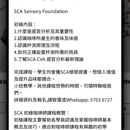
SCA Sensory Foundation
初級內容：
1.什麼是感官分析及其重要性
2.認識咖啡所產生的香味及味道
3.認識杯測原理及流程
4.如何正確設置杯測所需的用具
5.了解SCA CVA 感官分析最新理論
完成課程，學生均會獲SCA頒發證書，想個人增值
及提升品味都適合。
 哥倫比亞阿圖塔比種日曬 (100g)
S42 雲南巴比倫莊園雙重發酵
小班教學，其他課程想預約時間，可隨時聯絡我
(100g)
們。
Price:
HK$
85.00
Price:
HK$
85.00
詳細資料及報名,請致電或Whatsapp: 5703 6727
-
+
-
+
SCA 初級咖啡師課程概覽：
初級課程主要幫助各學員認識及掌握咖啡師基本
BUY NOW
BUY NOW
概念及技巧，適合對咖啡師課程有興趣的初學