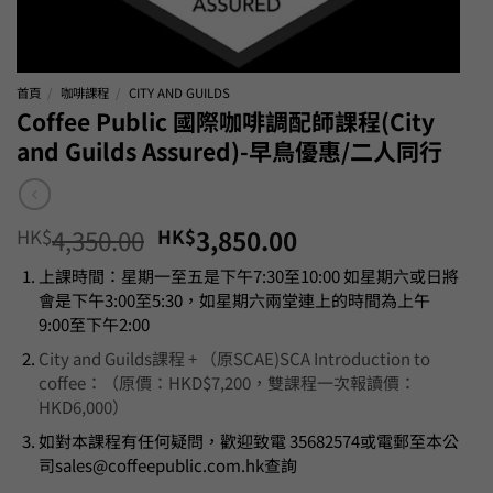
首頁
/
咖啡課程
/
CITY AND GUILDS
Coffee Public 國際咖啡調配師課程(City
and Guilds Assured)-早鳥優惠/二人同行
Original
Current
HK$
4,350.00
HK$
3,850.00
price
price
上課時間：星期一至五是下午7:30至10:00 如星期六或日將
was:
is:
會是下午3:00至5:30，如星期六兩堂連上的時間為上午
HK$4,350.00.
HK$3,850.00.
9:00至下午2:00
City and Guilds課程 + （原SCAE)SCA Introduction to
coffee：（原價：HKD$7,200，雙課程一次報讀價：
HKD6,000）
如對本課程有任何疑問，歡迎致電 35682574或電郵至本公
司sales@coffeepublic.com.hk查詢