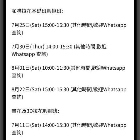
咖啡特調: 莫加(Mocha),風味冰牛奶咖啡(Iced Latte)，冰泡沫
咖啡(Iced Cappuccino)
咖啡拉花基礎班興趣班:
L7：
a)咖啡師形象與服務態度及處理投訴
7月25日(Sat) 15:00-16:30 (其他時間,歡迎Whatsapp
b)認識不同種類的茶
查詢)
c)考試示範及練習
L8：
7月30日(Thur) 14:00-15:30 (其他時間,歡迎
考試
Whatsapp 查詢)
Course:
8月01日(Sat) 10:00-11:30(其他時間,歡迎Whatsapp
L1:
查詢)
Basic Coffee Theory
8月22日(Sat) 15:00-16:30 (其他時間,歡迎Whatsapp
Coffee theory, coffee history, coffee botany, coffee
查詢)
processing methods, brewing methods, coffee
equipment, coffee equipment maintenance, coffee
畫花及3D拉花興趣班:
roasting demonstration.
7月11日(Sat) 14:00-15:30 (其他時間,歡迎Whatsapp
L2:
查詢)
Coffee Tasting Skills and Grinding & Brewing Methods