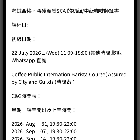
L8:
考試合格，將獲頒發SCA 的初級/中級咖啡師証書
Exam
課程日:
Coffee Public 已推出24小時智能櫃取貨服務。客戶日後訂貨
初級日期：
後，可在任何時候到觀塘店智能櫃取貨或在紅磡Coffee
Station 取貨。訂購咖啡豆或掛耳包統一逢星期五截單，星期
22 July 2026日(Wed) 11:00-18:00 (其他時間,歡迎
六出貨，為慶祝新服務推出，最新咖啡豆資訊,可在我們網
Whatsapp 查詢)
頁,FB或IG得到:
Coffee Public Internation Barista Course( Assured
網頁: https://hkcoffeepublic.com/
by City and Guilds )時間表：
IG: https://www.instagram.com/coffeepublicltd/
C&G時間表：
Facebook:
https://www.facebook.com/coffeepublicltd/
星期一課堂開班及上堂時間：
Coffee Public has launched a 24-hour smart locker pickup
service. Customers can pick up their orders at the Kwun
2026- Aug – 31, 19:30-22:00
Tong store’s smart locker or at the Coffee Station in
2026- Sep – 07 , 19:30-22:00
Hung Hom at any time. The cutoff for ordering coffee
2026- Sep – 14 , 19:30-22:00