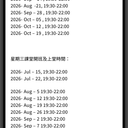
beans or drip bags is unified every Friday, and shipments
2026- Aug -21, 19:30-22:00
will be made on Saturdays. For the latest information on
2026- Sep – 28 , 19:30-22:00
coffee beans, you can find it on our website, FB, or IG:
2026- Oct – 05 , 19:30-22:00
Website:
https://hkcoffeepublic.com/
2026- Oct – 12 , 19:30-22:00
2026- Oct – 19 , 19:30-22:00
IG:
https://www.instagram.com/coffeepublicltd/
Facebook:
https://www.facebook.com/coffeepublicltd/
星期三課堂開班及上堂時間：
2026- Jul – 15, 19:30-22:00
2026- Jul – 22, 19:30-22:00
2026- Aug – 5 19:30-22:00
2026- Aug – 12 19:30-22:00
2026- Aug – 19 19:30-22:00
2026- Aug – 26 19:30-22:00
2026- Sep – 2 19:30-22:00
相關商品
2026- Sep – 7 19:30-22:00