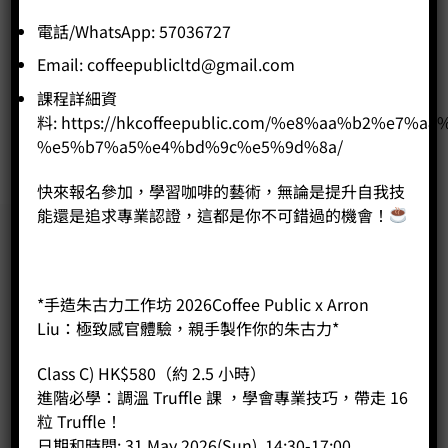
SCA Barista Skills 咖啡師課程 初級 + 中級
電話/WhatsApp: 57036727
Price:
HK$
11,100.00
Email:
coffeepublicltd@gmail.com
-
+
課程詳細資
料:
https://hkcoffeepublic.com/%e8%aa%b2%e7%a8
BUY NOW
%e5%b7%a5%e4%bd%9c%e5%9d%8a/
快來報名參加，學習咖啡的藝術，無論是提升自我技
能還是追求專業認證，這都是你不可錯過的機會！
*手造朱古力工作坊 2026Coffee Public x Arron
Liu：極致感官體驗，親手製作你的朱古力*
Class C) HK$580（約 2.5 小時）
進階必學：調溫 Truffle 課 ，學會專業技巧，帶走 16
粒 Truffle！
日期和時間: 31 May 2026(Sun), 14:30-17:00