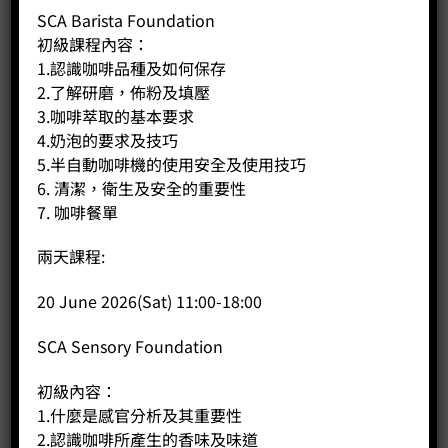
Practical
SCA Barista Foundation
French press, siphon pot, manual pour-over, and cold
初級課程內容：
brew coffee brewing methods.
1.認識咖啡品種及如何保存
2.了解研磨，佈粉及填壓
L3:
3.咖啡萃取的基本要求
4.奶泡的要求及技巧
Espresso Preparation Principles, Demonstration and
5.半自動咖啡機的使用安全及使用技巧
Practice
Daily cleaning and maintenance of semi-automatic
6. 清潔，衛生及安全的重要性
coffee machines, Coffee Special: SOE Espresso Tonic.
7. 咖啡餐單
L4:
兩天課程:
a) Principles and Demonstration of Milk Foaming (I)
b) Latte and Latte Art Production Skills Demonstration and
20 June 2026(Sat) 11:00-18:00
Practice (I)
c) Coffee Special: Dirty.
SCA Sensory Foundation
L5:
初級內容：
a) Principles and Demonstration of Milk Foaming (II)
1.什麼是感官分析及其重要性
Cappuccino and Latte Art Production Skills
2.認識咖啡所產生的香味及味道
Demonstration and Practice (II)