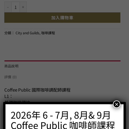
Coffee Public 國際咖啡調配師課程(City and Guilds Assured)-
加入購物車
分類：
City and Guilds
,
咖啡課程
商品說明
評價 (0)
Coffee Public 國際咖啡調配師課程
L1：
基礎咖啡理論-
×
咖啡理論，咖啡的歷史，咖啡植物學，咖啡處理方法，沖煮
2026年 6 - 7月, 8月& 9月
方法，咖啡器具，咖啡設備維護，咖啡烘焙展示
L2：
Coffee Public 咖啡師課程
品嚐咖啡技巧及研磨與沖煮方法實習-