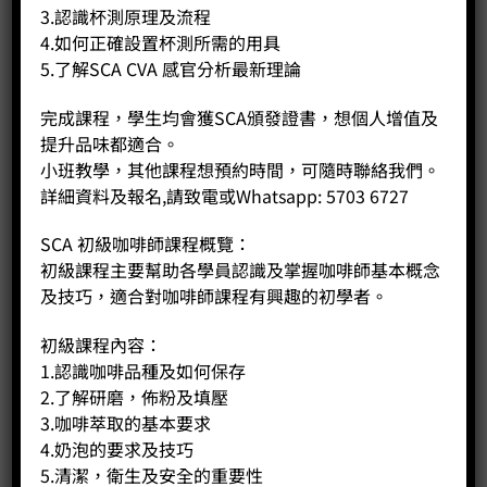
3.認識杯測原理及流程
b) Chocolate Preparation Principles
4.如何正確設置杯測所需的用具
Tasting Hot Chocolate made from different ingredients
5.了解SCA CVA 感官分析最新理論
and skills demonstration and practice.
c) Smoothies Production Skills Demonstration and
Practice.
完成課程，學生均會獲SCA頒發證書，想個人增值及
提升品味都適合。
L6:
小班教學，其他課程想預約時間，可隨時聯絡我們。
a) Principles and Demonstration of Milk Foaming (III)
詳細資料及報名,請致電或Whatsapp: 5703 6727
Cappuccino and Latte Art Production Skills
Demonstration and Practice (III)
SCA 初級咖啡師課程概覽：
b) Other Beverage Production Skills Demonstration and
初級課程主要幫助各學員認識及掌握咖啡師基本概念
Practice
及技巧，適合對咖啡師課程有興趣的初學者。
Coffee Specials: Mocha, Flavored Iced Latte, Iced
Cappuccino.
初級課程內容：
1.認識咖啡品種及如何保存
L7:
2.了解研磨，佈粉及填壓
a) Barista Image and Service Attitude, Handling
Complaints
3.咖啡萃取的基本要求
b) Understanding Different Types of Tea
4.奶泡的要求及技巧
c) Exam Demonstration and Practice.
5.清潔，衛生及安全的重要性