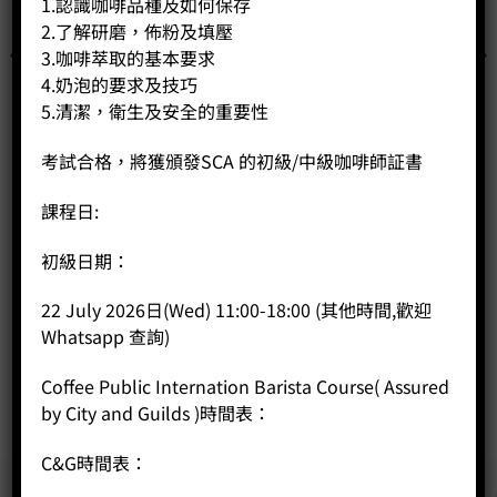
1.認識咖啡品種及如何保存
2.了解研磨，佈粉及填壓
3.咖啡萃取的基本要求
4.奶泡的要求及技巧
5.清潔，衛生及安全的重要性
考試合格，將獲頒發SCA 的初級/中級咖啡師証書
課程日:
Encore ESP
初級日期：
Price:
HK$
1,880.00
22 July 2026日(Wed) 11:00-18:00 (其他時間,歡迎
-
+
Whatsapp 查詢)
BUY NOW
Coffee Public Internation Barista Course( Assured
by City and Guilds )時間表：
C&G時間表：