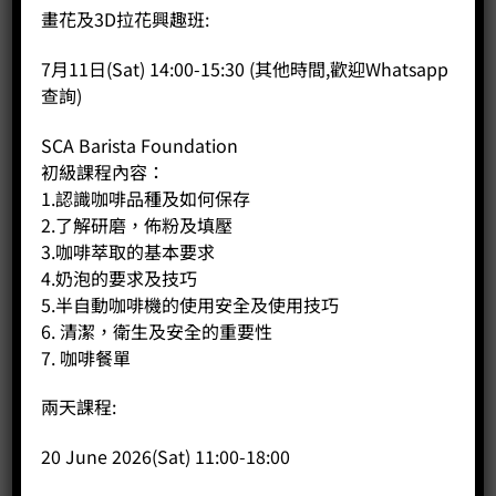
Number of rounds轉速: 1400rpm
畫花及3D拉花興趣班:
Dimension尺吋: 250mm (W) x 360mm(H) x 120mm (D)
Remark備註:1.2kg hopper
7月11日(Sat) 14:00-15:30 (其他時間,歡迎Whatsapp
查詢)
小飛馬600N 數量
SCA Barista Foundation
加入購物車
初級課程內容：
1.認識咖啡品種及如何保存
分類：
家用磨豆機
2.了解研磨，佈粉及填壓
3.咖啡萃取的基本要求
4.奶泡的要求及技巧
5.半自動咖啡機的使用安全及使用技巧
6. 清潔，衛生及安全的重要性
評價 (0)
7. 咖啡餐單
商品評價
兩天課程:
目前沒有評價。
20 June 2026(Sat) 11:00-18:00