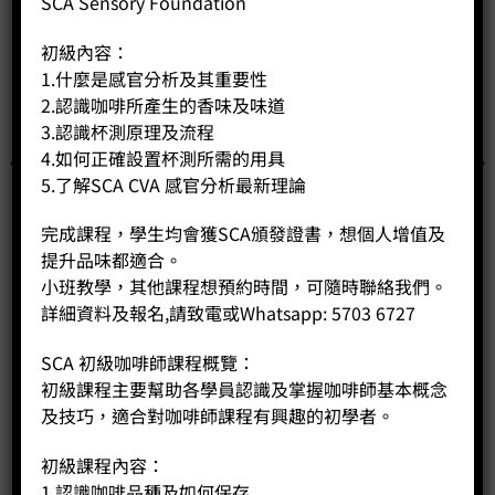
SCA Sensory Foundation
初級內容：
1.什麼是感官分析及其重要性
2.認識咖啡所產生的香味及味道
3.認識杯測原理及流程
4.如何正確設置杯測所需的用具
5.了解SCA CVA 感官分析最新理論
完成課程，學生均會獲SCA頒發證書，想個人增值及
提升品味都適合。
小班教學，其他課程想預約時間，可隨時聯絡我們。
詳細資料及報名,請致電或Whatsapp: 5703 6727
360 ml 分享壺
SCA 初級咖啡師課程概覽：
Price:
HK$
100.00
初級課程主要幫助各學員認識及掌握咖啡師基本概念
及技巧，適合對咖啡師課程有興趣的初學者。
-
+
初級課程內容：
BUY NOW
1.認識咖啡品種及如何保存