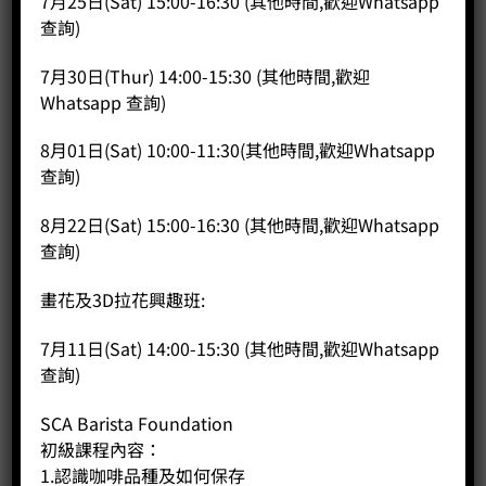
7月25日(Sat) 15:00-16:30 (其他時間,歡迎Whatsapp
想親手做出光澤亮麗、口感豐富的手工朱古力嗎？Coffee
查詢)
Public 聯乘 Chocobien 朱古力師Arron Liu，開辦專業但輕鬆有
趣的朱古力工作坊。無論你是初學者還是想進修技巧的甜點愛
7月30日(Thur) 14:00-15:30 (其他時間,歡迎
好者，我們都有合適的課程選擇。
上課時段：星期一至日 14:30–18:00, （確實班次時間將於落實
Whatsapp 查詢)
班別後提供）
每班人數：4–12 人
8月01日(Sat) 10:00-11:30(其他時間,歡迎Whatsapp
課程選項：
查詢)
A. 生朱古力（Nama Chocolate）
內容：使用法國頂級朱古力，由 Arron 示範與逐步教學，保證
8月22日(Sat) 15:00-16:30 (其他時間,歡迎Whatsapp
零失敗
查詢)
成果：每位親手製作一盒約 16 粒（含包裝盒）
時間：約 1 小時
畫花及3D拉花興趣班:
費用：HK$280 / 人
7月11日(Sat) 14:00-15:30 (其他時間,歡迎Whatsapp
查詢)
SCA Barista Foundation
初級課程內容：
1.認識咖啡品種及如何保存