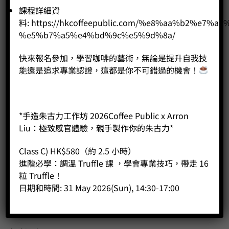
課程詳細資
公司
料:
https://hkcoffeepublic.com/%e8%aa%b2%e7%a8
%e5%b7%a5%e4%bd%9c%e5%9d%8a/
主頁
快來報名參加，學習咖啡的藝術，無論是提升自我技
關於我們
能還是追求專業認證，這都是你不可錯過的機會！
導師簡介
商店（產品）
課程/工作坊
*手造朱古力工作坊 2026Coffee Public x Arron
Liu：極致感官體驗，親手製作你的朱古力*
Class C) HK$580（約 2.5 小時）
進階必學：調溫 Truffle 課 ，學會專業技巧，帶走 16
粒 Truffle！
日期和時間: 31 May 2026(Sun), 14:30-17:00