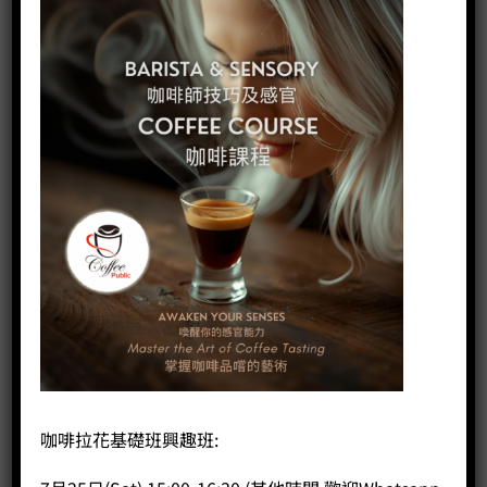
HK$
280.00
Coffee Public 手造朱古力製作工作坊- Class A - 生朱古力（Nama Cho
加入購物車
分類：
興趣班
,
咖啡課程
,
手造朱古力工作坊
標籤：
工作坊
,
手工朱古力
,
朱古力工作坊
商品說明
評價 (0)
手造朱古力製作工作坊- 生朱古力（Nama
Chocolate）
咖啡拉花基礎班興趣班:
– 跟 Arron Liu 做出你的專屬朱古力