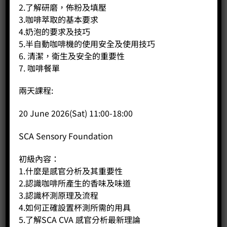
2.了解研磨，佈粉及填壓
3.咖啡萃取的基本要求
4.奶泡的要求及技巧
5.半自動咖啡機的使用安全及使用技巧
6. 清潔，衛生及安全的重要性
7. 咖啡餐單
兩天課程:
20 June 2026(Sat) 11:00-18:00
SCA Sensory Foundation
初級內容：
Nama-chocolate-生朱古力
1.什麼是感官分析及其重要性
2.認識咖啡所產生的香味及味道
3.認識杯測原理及流程
想親手做出光澤亮麗、口感豐富的手工朱古力嗎？Coffee
4.如何正確設置杯測所需的用具
Public 聯乘 Chocobien 朱古力師Arron Liu，開辦專業但輕鬆有
5.了解SCA CVA 感官分析最新理論
趣的朱古力工作坊。無論你是初學者還是想進修技巧的甜點愛