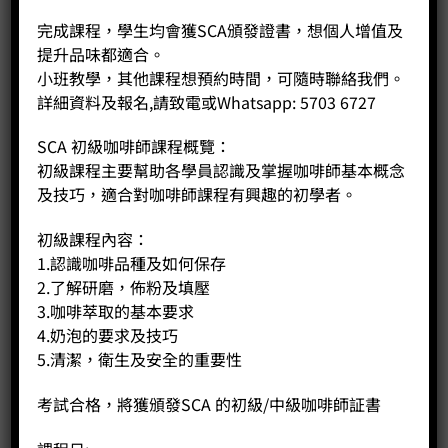
好者，我們都有合適的課程選擇。
上課時段：星期一至日 14:30–18:00, （確實班次時間將於落實
完成課程，學生均會獲SCA頒發證書，想個人增值及
班別後提供）
提升品味都適合。
每班人數：4–12 人
小班教學，其他課程想預約時間，可隨時聯絡我們。
導師簡介 — Arron Liu
詳細資料及報名,請致電或Whatsapp: 5703 6727
2009 年於淺水灣創立 Ice Cream Gallery Chocobien，並於
2013 年擴展至皇室堡分店。
SCA 初級咖啡師課程概覽：
受訪媒體包含 CNN go、Vogue、香港日經、中央電視台與多家
初級課程主要幫助各學員認識及掌握咖啡師基本概念
主流媒體。
及技巧，適合對咖啡師課程有興趣的初學者。
超過 20 年甜品與朱古力教學經驗，並為多間品牌提供技術顧問
服務，學員遍佈全球。
初級課程內容：
近期榮獲多項殊榮：2021 Tatler Dining（Asia’s Best
1.認識咖啡品種及如何保存
Chocolate Producers）、2022 Vogue（Best Valentine
2.了解研磨，佈粉及填壓
Chocolate）、2023-2024 Vogue 推薦前十名。
3.咖啡萃取的基本要求
注意事項與報名
4.奶泡的要求及技巧
每班人數 4–12 人
5.清潔，衛生及安全的重要性
名額有限，建議提前預約
報名方式：
電話：5703 6727
考試合格，將獲頒發SCA 的初級/中級咖啡師証書
社交媒體：@coffeepublicltd（Instagram / Facebook）
Coffee Public 官方網站 / 私訊