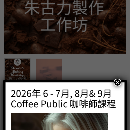
×
2026年 6 - 7月, 8月& 9月
首頁
/
咖啡課程
/
興趣班
Coffee Public 手造朱古力製作工作坊- Class
Coffee Public 咖啡師課程
A – 生朱古力（Nama Chocolate）