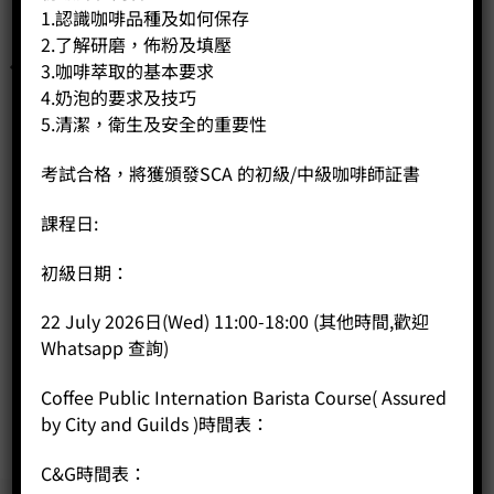
1.認識咖啡品種及如何保存
2.了解研磨，佈粉及填壓
3.咖啡萃取的基本要求
4.奶泡的要求及技巧
5.清潔，衛生及安全的重要性
考試合格，將獲頒發SCA 的初級/中級咖啡師証書
課程日:
SCA Brewing 沖煮課程 中級-本公司學生優惠
初級日期：
Original
Current
Price:
HK$
6,700.00
HK$
6,500.00
price
price
was:
is:
-
+
22 July 2026日(Wed) 11:00-18:00 (其他時間,歡迎
HK$6,700.00.
HK$6,500.00.
Whatsapp 查詢)
BUY NOW
Coffee Public Internation Barista Course( Assured
by City and Guilds )時間表：
C&G時間表：