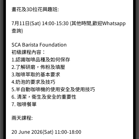
郵本公司 sales@coffeepublic.com.hk 安排上課時間。
畫花及3D拉花興趣班:
SCA CVA (Coffee Value Assessment) for Cuppers 數量
7月11日(Sat) 14:00-15:30 (其他時間,歡迎Whatsapp
查詢)
加入購物車
SCA Barista Foundation
分類：
咖啡課程
,
SCA CVA (Coffee Value Assessment) for Cuppers
初級課程內容：
1.認識咖啡品種及如何保存
2.了解研磨，佈粉及填壓
3.咖啡萃取的基本要求
4.奶泡的要求及技巧
商品說明
5.半自動咖啡機的使用安全及使用技巧
評價 (0)
6. 清潔，衛生及安全的重要性
7. 咖啡餐單
課程內容：
本課程旨在深入介紹咖啡價值評估（CVA）系統，涵蓋以下主
兩天課程:
題：
– CVA 介紹：了解咖啡價值評估的基本概念與原則。
20 June 2026(Sat) 11:00-18:00
– 15 分強度量表*：學習如何使用強度量表進行評估。