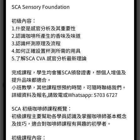
– 描述性評估參照物：建立並使用描述性評估的標準。
SCA Sensory Foundation
– CATA 描述性評估應用：掌握 CATA 描述性表單的使用。
– 9 分情感性量表：探索情感性量表的應用及其在杯測中的重
初級內容：
要性。
1.什麼是感官分析及其重要性
– 情感性杯測：進行情感性杯測以提升品鑑技巧。
2.認識咖啡所產生的香味及味道
– 外在評估：學習香氣類型的分類及其在評估中的應用。
3.認識杯測原理及流程
4.如何正確設置杯測所需的用具
5.了解SCA CVA 感官分析最新理論
相關商品
完成課程，學生均會獲SCA頒發證書，想個人增值及
提升品味都適合。
特價
小班教學，其他課程想預約時間，可隨時聯絡我們。
詳細資料及報名,請致電或Whatsapp: 5703 6727
SCA 初級咖啡師課程概覽：
初級課程主要幫助各學員認識及掌握咖啡師基本概念
及技巧，適合對咖啡師課程有興趣的初學者。
初級課程內容：