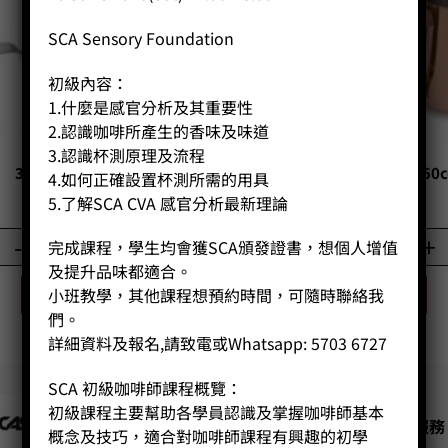
SCA Sensory Foundation
初級內容：
1.什麼是感官分析及其重要性
2.認識咖啡所產生的香味及味道
3.認識杯測原理及流程
300cc 平口拉花缸
斜口拉花杯 (圓嘴) 450c
4.如何正確設置杯測所需的用具
Price:
HK$
80.00
Price:
HK$
280.00
5.了解SCA CVA 感官分析最新理論
-
+
-
+
完成課程，學生均會獲SCA頒發證書，想個人增值
及提升品味都適合。
小班教學，其他課程想預約時間，可隨時聯絡我
BUY NOW
BUY NOW
們。
詳細資料及報名,請致電或Whatsapp: 5703 6727
SCA 初級咖啡師課程概覽：
初級課程主要幫助各學員認識及掌握咖啡師基本
公司
客戶服務
概念及技巧，適合對咖啡師課程有興趣的初學