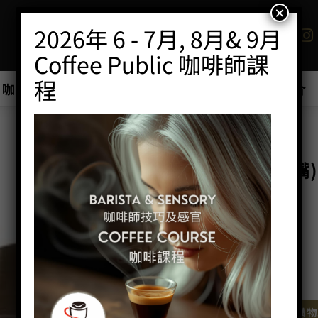
×
2026年 6 - 7月, 8月& 9月
Coffee Public 咖啡師課
程
咖啡班/工作坊
商店
優惠最新產品推介
首頁
/
咖啡器具
/
拉花壺
斜口拉花杯 (圓嘴) 
HK$
290.00
尺寸：650cc
顏色：鍍鈦黑/玫瑰金
斜口拉花杯 (圓嘴) 650cc 數量
加入購物