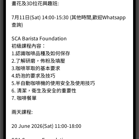
商品說明
畫花及3D拉花興趣班:
評價 (0)
7月11日(Sat) 14:00-15:30 (其他時間,歡迎Whatsapp
查詢)
栗子C 是Timemore磨豆器系列中，價格最親民、性價比極高的
成員。簡約外表減輕成本，CNC精鋼刀盤出粉均勻，切合精品
SCA Barista Foundation
咖啡需要的細粉控制。
初級課程內容：
1.認識咖啡品種及如何保存
雙定點軸承，內置粗幼度調節，曲柄設計和附合人體工學的機
身。
2.了解研磨，佈粉及填壓
3.咖啡萃取的基本要求
C3 與 C2 的分別是採用了 S2C (Spike to Cut) 38mm刀盤。
4.奶泡的要求及技巧
5.半自動咖啡機的使用安全及使用技巧
6. 清潔，衛生及安全的重要性
7. 咖啡餐單
相關商品
兩天課程:
20 June 2026(Sat) 11:00-18:00