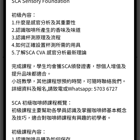
SCA Sensory Foundation
初級內容：
1.什麼是感官分析及其重要性
2.認識咖啡所產生的香味及味道
3.認識杯測原理及流程
4.如何正確設置杯測所需的用具
5.了解SCA CVA 感官分析最新理論
完成課程，學生均會獲SCA頒發證書，想個人增值及
提升品味都適合。
小班教學，其他課程想預約時間，可隨時聯絡我們。
詳細資料及報名,請致電或Whatsapp: 5703 6727
SCA 初級咖啡師課程概覽：
初級課程主要幫助各學員認識及掌握咖啡師基本概念
Fellow ODE 精準磨豆機
及技巧，適合對咖啡師課程有興趣的初學者。
Price:
HK$
2,790.00
初級課程內容：
-
+
1.認識咖啡品種及如何保存