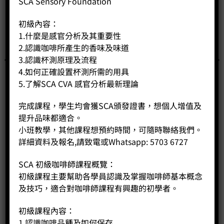
SCA Sensory Foundation
初級內容：
1.什麼是感官分析及其重要性
2.認識咖啡所產生的香味及味道
3.認識杯測原理及流程
4.如何正確設置杯測所需的用具
5.了解SCA CVA 感官分析最新理論
完成課程，學生均會獲SCA頒發證書，想個人增值及
提升品味都適合。
小班教學，其他課程想預約時間，可隨時聯絡我們。
詳細資料及報名,請致電或Whatsapp: 5703 6727
垂直滴頭M號(4杯)
Original
Current
Price:
HK$
630.00
HK$
504.00
SCA 初級咖啡師課程概覽：
price
price
初級課程主要幫助各學員認識及掌握咖啡師基本概念
was:
is:
-
+
HK$630.00.
HK$504.00.
及技巧，適合對咖啡師課程有興趣的初學者。
BUY NOW
初級課程內容：
1.認識咖啡品種及如何保存