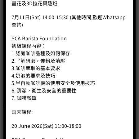
商品說明
畫花及3D拉花興趣班:
評價 (0)
7月11日(Sat) 14:00-15:30 (其他時間,歡迎Whatsapp
查詢)
材質：
1.18-8不銹鋼
SCA Barista Foundation
2.木（山毛櫸）
初級課程內容：
1.認識咖啡品種及如何保存
尺寸：100 x 119 x 159mm
2.了解研磨，佈粉及填壓
3.咖啡萃取的基本要求
4.奶泡的要求及技巧
相關商品
5.半自動咖啡機的使用安全及使用技巧
6. 清潔，衛生及安全的重要性
7. 咖啡餐單
特價
兩天課程:
20 June 2026(Sat) 11:00-18:00