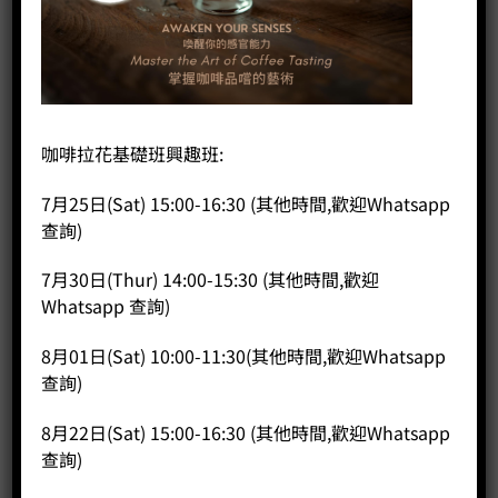
首頁
/
咖啡課程
/
SCA SENSORY
SCA Sensory 感官課程 中級-本公司學生優惠
咖啡拉花基礎班興趣班:
7月25日(Sat) 15:00-16:30 (其他時間,歡迎Whatsapp
Original
Current
HK$
7,500.00
HK$
7,300.00
查詢)
price
price
課程時長約 14小時（連考試）
was:
is:
7月30日(Thur) 14:00-15:30 (其他時間,歡迎
HK$7,500.00.
HK$7,300.00.
考試合格，將獲頒發SCA 的中級感官証書
Whatsapp 查詢)
報讀人士需要曾經報讀過本中心的City and Guilds課程或
8月01日(Sat) 10:00-11:30(其他時間,歡迎Whatsapp
SCA課程才可以享有學生優惠
查詢)
有興趣人仕可致電 35682574 或 Whatsapp 57036727 或 電郵
本公司 sales@coffeepublic.com.hk 安排上課時間。
8月22日(Sat) 15:00-16:30 (其他時間,歡迎Whatsapp
查詢)
SCA Sensory 感官課程 中級-本公司學生優惠 數量