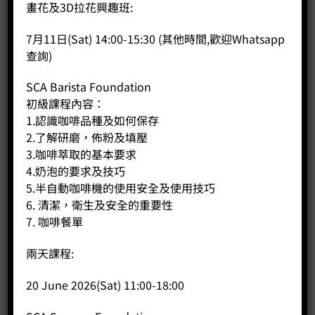
畫花及3D拉花興趣班:
加入購物車
7月11日(Sat) 14:00-15:30 (其他時間,歡迎Whatsapp
分類：
SCA Sensory
,
咖啡課程
查詢)
SCA Barista Foundation
初級課程內容：
1.認識咖啡品種及如何保存
商品說明
2.了解研磨，佈粉及填壓
3.咖啡萃取的基本要求
評價 (0)
4.奶泡的要求及技巧
中級課程內容：
5.半自動咖啡機的使用安全及使用技巧
1.學習感官分析的主要元素及步驟
6. 清潔，衛生及安全的重要性
2.認清咖啡杯測的作用
7. 咖啡餐單
3.學習不同形式的杯測應用
4.杯測練習
兩天課程:
20 June 2026(Sat) 11:00-18:00
相關商品