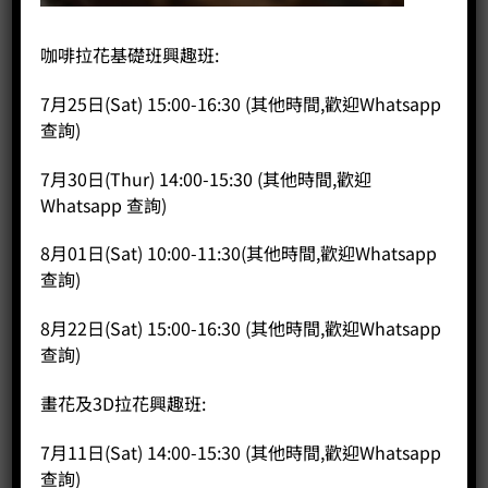
園不僅贏得了水洗藝伎組、日曬藝伎組和一般品種組的冠軍，
還創下了水洗藝伎和日曬藝伎的世界紀錄，顯示其咖啡品質的
咖啡拉花基礎班興趣班:
卓越性。獲獎的咖啡批次因其獨特的花香、柑橘風味和甜美口
感而聞名。
7月25日(Sat) 15:00-16:30 (其他時間,歡迎Whatsapp
查詢)
歷史性成就
四項冠軍殊榮：在2025年BOP競賽中，翡翠莊園贏得了水洗藝
伎組、日曬藝伎組和一般品種組的冠軍，並獲得「最佳莊園冠
7月30日(Thur) 14:00-15:30 (其他時間,歡迎
軍」的殊榮。
Whatsapp 查詢)
創下世界紀錄：其98分的洗滌藝伎（Geisha Washed）和97分
的日曬藝伎（Geisha Natural）分別創下了BOP競賽的歷史世界
8月01日(Sat) 10:00-11:30(其他時間,歡迎Whatsapp
紀錄。
查詢)
Coffee Public 搜羅了綠標私藏藝伎日曬和水洗兩個批次，咖啡
8月22日(Sat) 15:00-16:30 (其他時間,歡迎Whatsapp
迷不可不試！
查詢)
S45 Panama La Esmeralda Estate Private Collection Geisha
Washed Jaramillo ($230/100g)
畫花及3D拉花興趣班:
巴拿馬 翡翠莊園 拉米約地塊 綠標私藏瑰夏 水洗
風味: 茉莉花，檸檬糖，果汁感
7月11日(Sat) 14:00-15:30 (其他時間,歡迎Whatsapp
查詢)
S46 Panama La Esmeralda Estate Private Collection Geisha