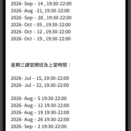
champion coffee are being launched simultaneously, with
2026- Sep – 14 , 19:30-22:00
the following promotions.
2026- Aug -21, 19:30-22:00
2026- Sep – 28 , 19:30-22:00
The latest coffee bean information can be found on our
2026- Oct – 05 , 19:30-22:00
website, FB, or IG:
2026- Oct – 12 , 19:30-22:00
2026- Oct – 19 , 19:30-22:00
網頁:
https://hkcoffeepublic.com/
IG:
https://www.instagram.com/coffeepublicltd/
星期三課堂開班及上堂時間：
Facebook:
https://www.facebook.com/coffeepublicltd/
2026- Jul – 15, 19:30-22:00
2026- Jul – 22, 19:30-22:00
2026- Aug – 5 19:30-22:00
2026- Aug – 12 19:30-22:00
2026- Aug – 19 19:30-22:00
2026- Aug – 26 19:30-22:00
相關商品
2026- Sep – 2 19:30-22:00