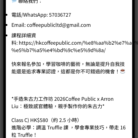
聯絡我們
：
CP180 尼加拉瓜 帕拉尼瑪荔枝園特規 (100g)
Price:
HK$
85.00
電話/WhatsApp: 57036727
-
+
Email:
coffeepublicltd@gmail.com
課程詳細資
BUY NOW
料:
https://hkcoffeepublic.com/%e8%aa%b2%e7%a8
%e5%b7%a5%e4%bd%9c%e5%9d%8a/
快來報名參加，學習咖啡的藝術，無論是提升自我技
能還是追求專業認證，這都是你不可錯過的機會！
*手造朱古力工作坊 2026Coffee Public x Arron
Liu：極致感官體驗，親手製作你的朱古力*
Class C) HK$580（約 2.5 小時）
進階必學：調溫 Truffle 課 ，學會專業技巧，帶走 16
粒 Truffle！