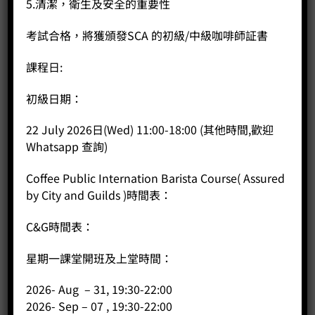
5.清潔，衛生及安全的重要性
#PanamaCoffee #LaEsmeralda #GeishaCoffee
#BestCoffee #CoffeeCompetition #CoffeePublic
考試合格，將獲頒發SCA 的初級/中級咖啡師証書
課程日:
Coffee Public 已推出24小時智能櫃取貨服務。客戶日後訂貨
初級日期：
後，可在任何時候到觀塘店智能櫃取貨或在紅磡Coffee Station
取貨。訂購咖啡豆或掛耳包統一逢星期五截單，星期六出貨，
22 July 2026日(Wed) 11:00-18:00 (其他時間,歡迎
為慶祝新服務推出，今年TOH冠軍咖啡和巴拿馬（Bop)三冠軍
Whatsapp 查詢)
王兩款咖啡同時推出，並將有以下優惠推出。
Coffee Public Internation Barista Course( Assured
最新咖啡豆資訊,可在我們網頁,FB或IG得到:
by City and Guilds )時間表：
Coffee Public has launched a 24-hour smart locker pickup
C&G時間表：
service. Customers can now pick up their orders at any time
at the Kwun Tong store’s smart locker or at the Coffee
星期一課堂開班及上堂時間：
Station in Hung Hom. Orders for coffee beans or drip bags
are uniformly cut off every Friday and shipped on Saturday.
To celebrate the launch of the new service, this year’s TOH
2026- Aug – 31, 19:30-22:00
champion coffee and the Panama (BOP) three-time
2026- Sep – 07 , 19:30-22:00