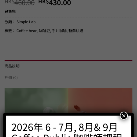
Original
Current
HK$
460.00
HK$
430.00
price
price
已售完
was:
is:
HK$460.00.
HK$430.00.
分類：
Simple Lab
標籤：
Coffee bean
,
咖啡豆
,
手沖咖啡
,
新鮮烘焙
商品說明
評價 (0)
×
2026年 6 - 7月, 8月& 9月