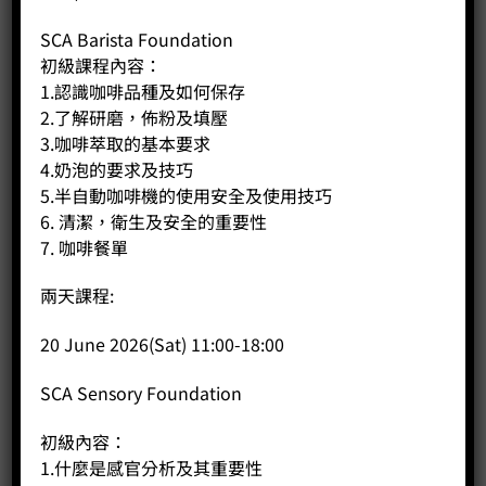
Natural Canas Verdes ($230/100g)
SCA Barista Foundation
巴拿馬 翡翠莊園 坎納斯維迪斯地塊 綠標私藏藝伎 日曬
初級課程內容：
風味: 白蘭花, 荔枝, 鳳梨
1.認識咖啡品種及如何保存
#巴拿馬咖啡 #翡翠莊園 #藝伎咖啡 #最佳咖啡 #咖啡競賽
2.了解研磨，佈粉及填壓
#CoffeePublic
3.咖啡萃取的基本要求
4.奶泡的要求及技巧
5.半自動咖啡機的使用安全及使用技巧
Latest Batch of 2025:
6. 清潔，衛生及安全的重要性
Hacienda La Esmeralda set a historical record in the 2025
Best of Panama (BOP) competition. The estate not only won
7. 咖啡餐單
championships in the washed geisha, natural geisha, and
general varieties categories, but also set world records for
兩天課程:
both washed and natural geisha, demonstrating the
excellence of its coffee quality. The award-winning coffee
20 June 2026(Sat) 11:00-18:00
batches are known for their unique floral aromas, citrus
flavors, and sweet profiles.
SCA Sensory Foundation
Historic Achievements
初級內容：
Four championship honors: In the 2025 BOP competition, La
1.什麼是感官分析及其重要性
Esmeralda won championships in the washed geisha, natural