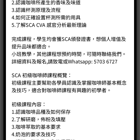
2.認識咖啡所產生的香味及味道
geisha, and general varieties categories, and earned the title
3.認識杯測原理及流程
of “Best Estate Champion.”
4.如何正確設置杯測所需的用具
World records set: The 98 points for Geisha Washed and 97
5.了解SCA CVA 感官分析最新理論
points for Geisha Natural set historical world records in the
BOP competition.
完成課程，學生均會獲SCA頒發證書，想個人增值及
提升品味都適合。
Coffee Public has curated two batches from the Private
Collection: the washed and natural geisha, which coffee
小班教學，其他課程想預約時間，可隨時聯絡我們。
enthusiasts must try!
詳細資料及報名,請致電或Whatsapp: 5703 6727
S45 Panama La Esmeralda Estate Private Collection Geisha
Washed Jaramillo ($230/100g)
SCA 初級咖啡師課程概覽：
Panama La Esmeralda Estate Jaramillo Private Collection
初級課程主要幫助各學員認識及掌握咖啡師基本概念
Geisha Washed
及技巧，適合對咖啡師課程有興趣的初學者。
Flavor: Jasmine, Lemon Candy, Juicy Sensation
初級課程內容：
S46 Panama La Esmeralda Estate Private Collection Geisha
1.認識咖啡品種及如何保存
Natural Canas Verdes ($230/100g)
2.了解研磨，佈粉及填壓
Panama La Esmeralda Estate Canas Verdes Private
3.咖啡萃取的基本要求
Collection Geisha Natural
4.奶泡的要求及技巧
Flavor: Orchid, Lychee, Pineapple