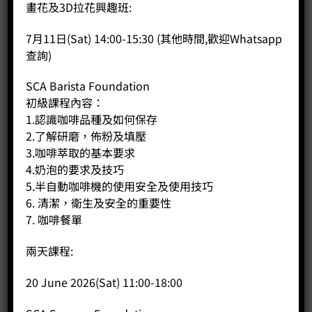
商品說明
畫花及3D拉花興趣班:
評價 (0)
7月11日(Sat) 14:00-15:30 (其他時間,歡迎Whatsapp
查詢)
• Displays real time water temperature in Fahrenheit or
Celsius
SCA Barista Foundation
華氏或攝氏顯示實時水溫
初級課程內容：
• Allows user to set and hold water temperature for up to
1.認識咖啡品種及如何保存
one hour
2.了解研磨，佈粉及填壓
可預設及維持水溫(誤差1度)
• Preset temperatures for the most popular hot beverages
3.咖啡萃取的基本要求
• 1000 Watts
4.奶泡的要求及技巧
5.半自動咖啡機的使用安全及使用技巧
6. 清潔，衛生及安全的重要性
7. 咖啡餐單
相關商品
兩天課程:
20 June 2026(Sat) 11:00-18:00