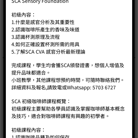
SCA Sensory Foundation
初級內容：
1.什麼是感官分析及其重要性
2.認識咖啡所產生的香味及味道
3.認識杯測原理及流程
4.如何正確設置杯測所需的用具
5.了解SCA CVA 感官分析最新理論
完成課程，學生均會獲SCA頒發證書，想個人增值及
提升品味都適合。
小班教學，其他課程想預約時間，可隨時聯絡我們。
詳細資料及報名,請致電或Whatsapp: 5703 6727
SCA 初級咖啡師課程概覽：
初級課程主要幫助各學員認識及掌握咖啡師基本概念
聰明壼 （細）
及技巧，適合對咖啡師課程有興趣的初學者。
Price:
HK$
280.00
初級課程內容：
-
+
1.認識咖啡品種及如何保存