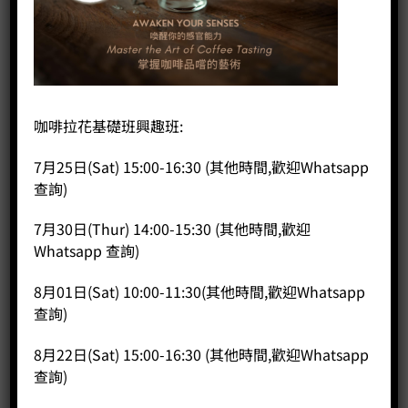
首頁
/
咖啡器具品牌
/
SIMPLE LAB
CP180 尼加拉瓜 帕拉尼瑪荔枝園特規 (100g)
咖啡拉花基礎班興趣班:
7月25日(Sat) 15:00-16:30 (其他時間,歡迎Whatsapp
HK$
85.00
查詢)
海拔： 1,250 – 1,400 公尺
7月30日(Thur) 14:00-15:30 (其他時間,歡迎
品種： Parainema
Whatsapp 查詢)
農場： La Aurora
地區： 拉芬多拉、馬塔加爾帕、尼加拉瓜
8月01日(Sat) 10:00-11:30(其他時間,歡迎Whatsapp
處理法： 水洗
查詢)
風味 : 荔枝,蜂蜜、巧克力
8月22日(Sat) 15:00-16:30 (其他時間,歡迎Whatsapp
已售完
查詢)
分類：
Simple Lab