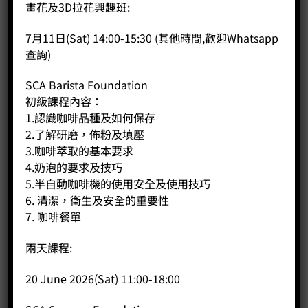
標籤：
Coffee bean
,
咖啡豆
畫花及3D拉花興趣班:
7月11日(Sat) 14:00-15:30 (其他時間,歡迎Whatsapp
查詢)
商品說明
SCA Barista Foundation
初級課程內容：
評價 (0)
1.認識咖啡品種及如何保存
2.了解研磨，佈粉及填壓
咖啡豆 CP180 尼加拉瓜帕拉尼瑪荔枝園特規
3.咖啡萃取的基本要求
($85/100克）
4.奶泡的要求及技巧
Coffee Bean CP180 Nicaragua Parainema
5.半自動咖啡機的使用安全及使用技巧
Washed
風味: 榛子、焦糖，小紅莓
6. 清潔，衛生及安全的重要性
Flavour: Hazelnut, Caramel, Raspberry
7. 咖啡餐單
兩天課程:
相關商品
20 June 2026(Sat) 11:00-18:00