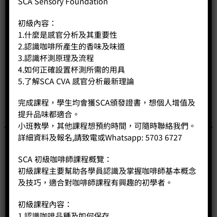
SCA Sensory Foundation
初級內容：
1.什麼是感官分析及其重要性
2.認識咖啡所產生的香味及味道
3.認識杯測原理及流程
4.如何正確設置杯測所需的用具
5.了解SCA CVA 感官分析最新理論
完成課程，學生均會獲SCA頒發證書，想個人增值及
提升品味都適合。
小班教學，其他課程想預約時間，可隨時聯絡我們。
詳細資料及報名,請致電或Whatsapp: 5703 6727
SCA 初級咖啡師課程概覽：
初級課程主要幫助各學員認識及掌握咖啡師基本概念
及技巧，適合對咖啡師課程有興趣的初學者。
初級課程內容：
咖啡豆 CP187 瓜地馬拉 佛羅里達 帕卡馬拉特級水洗 產地客製
1.認識咖啡品種及如何保存
批次$90/100g)