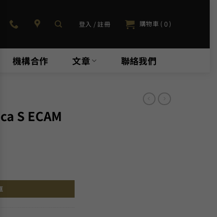
購物車 (
)
登入 / 註冊
0
機構合作
文章
聯絡我們
ica S ECAM
110.SB 數量
車