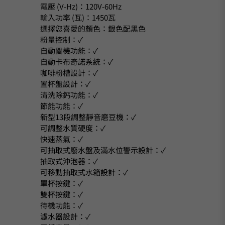
電壓 (V-Hz)：120V-60Hz
輸入功率 (瓦)：1450瓦
選擇您喜愛的顏色：銀色配黑色
粉量控制：✓
自動關機功能：✓
自動卡布奇諾系統：✓
咖啡粉槽設計：✓
置杯盤設計：✓
清洗除鈣功能：✓
節能功能：✓
新型13段調整靜音磨豆機：✓
可調整水質硬度：✓
快速蒸氣：✓
可抽取式廢水盤及滿水位警示設計：✓
抽取式沖泡器：✓
可移動抽取式水箱設計：✓
單杯按鍵：✓
雙杯按鍵：✓
待機功能：✓
濾水器設計：✓