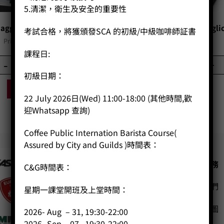
5.清潔，衛生及安全的重要性
aggia Magenta Milk
Gaggia Milano Navigli
考試合格，將獲頒發SCA 的初級/中級咖啡師証書
Price:
HK$
11,580.00
Price:
HK$
6,480.00
課程日:
-
+
-
+
初級日期：
BUY NOW
BUY NOW
22 July 2026日(Wed) 11:00-18:00 (其他時間,歡
迎Whatsapp 查詢)
Coffee Public Internation Barista Course(
Assured by City and Guilds )時間表：
公司
客戶服務
C&G時間表：
聯絡我們
主頁
星期一課堂開班及上堂時間：
關於我們
網站地圖
2026- Aug – 31, 19:30-22:00
導師簡介
2026- Sep – 07 , 19:30-22:00