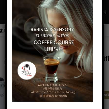
咖啡班/工作坊
商店
優惠最新產品推介
首頁
/
咖啡機
/
全自動咖啡機
DeLonghi Magnif
22.110.SB
HK$
5,888.00
DeLonghi Magnifica S ECAM 22.
加入購物
分類：
全自動咖啡機