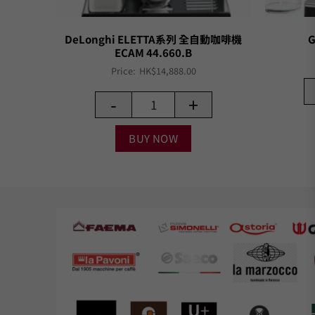
DeLonghi ELETTA系列 全自動咖啡機
G
ECAM 44.660.B
Price:
HK$
14,888.00
-
+
BUY NOW