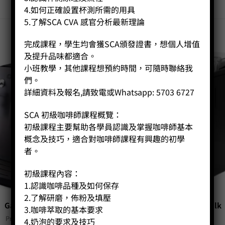
4.如何正確設置杯測所需的用具
5.了解SCA CVA 感官分析最新理論
完成課程，學生均會獲SCA頒發證書，想個人增值
及提升品味都適合。
小班教學，其他課程想預約時間，可隨時聯絡我
們。
詳細資料及報名,請致電或Whatsapp: 5703 6727
SCA 初級咖啡師課程概覽：
初級課程主要幫助各學員認識及掌握咖啡師基本
概念及技巧，適合對咖啡師課程有興趣的初學
者。
初級課程內容：
1.認識咖啡品種及如何保存
2.了解研磨，佈粉及填壓
Gaggia Naviglio
Gaggia Naviglio Milk
3.咖啡萃取的基本要求
Price:
HK$
6,480.00
Price:
HK$
6,980.00
4.奶泡的要求及技巧