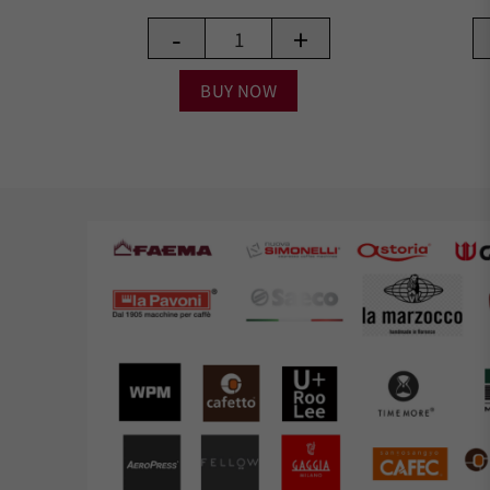
-
+
BUY NOW