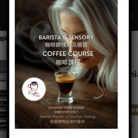
咖啡班/工作坊
商店
優惠最新產品推介
首頁
/
咖啡器具品牌
/
GAGGIA
Gaggia Accademi
HK$
23,880.00
Gaggia Accademia 數量
加入購物
分類：
Gaggia
,
全自動咖啡機
,
咖啡機