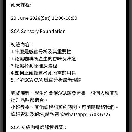
容量：1.5升
兩天課程:
控制類型：按鈕
顯示類型：全彩色
20 June 2026(Sat) 11:00-18:00
表面處理：灰色和黑色
燃料類型：電動
SCA Sensory Foundation
控制位置：前置
水泵壓力：15 BAR
初級內容：
過濾器類型：濾水器
1.什麼是感官分析及其重要性
咖啡類型：豆到杯
2.認識咖啡所產生的香味及味道
3.認識杯測原理及流程
尺寸 – 毫米
4.如何正確設置杯測所需的用具
高：345
5.了解SCA CVA 感官分析最新理論
寬：260
深：400
完成課程，學生均會獲SCA頒發證書，想個人增值及
提升品味都適合。
小班教學，其他課程想預約時間，可隨時聯絡我們。
相關商品
詳細資料及報名,請致電或Whatsapp: 5703 6727
SCA 初級咖啡師課程概覽：