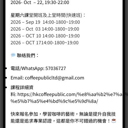
2026- Oct – 22, 19:30-22:00
星期六課
堂開班及上堂時間(快速班)：
2026 – Sep 19 14:00-1800~19:00
2026 – Oct 03 14:00-1800~19:00
2026 – OCT 10 14:00-1800~19:00
客戶服務
2026 – OCT 1714:00-1800~19:00
聯絡我們
聯絡我們
：
網站地圖
電話/WhatsApp: 57036727
友站連結
Email:
coffeepublicltd@gmail.com
課程詳細資
料:
https://hkcoffeepublic.com/%e8%aa%b2%e7%a8
產品分類
%e5%b7%a5%e4%bd%9c%e5%9d%8a/
咖啡課程
快來報名參加，學習咖啡的藝術，無論是提升自我技
咖啡種類
能還是追求專業認證，這都是你不可錯過的機會！
咖啡機