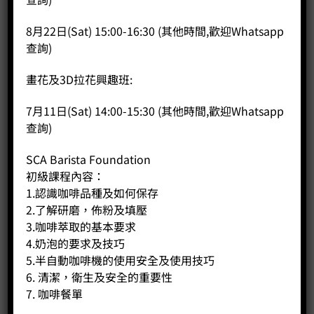
商品說明
8月22日(Sat) 15:00-16:30 (其他時間,歡迎Whatsapp
評價 (0)
查詢)
特徵
新的全彩色用戶界面
畫花及3D拉花興趣班:
100% 陶瓷研磨機
一體式奶壺
7月11日(Sat) 14:00-15:30 (其他時間,歡迎Whatsapp
預沖泡
查詢)
可拆卸衝煮組件
快熱鍋爐
SCA Barista Foundation
一鍵式咖啡和卡布奇諾
初級課程內容：
10 種可調節的研磨機設置
1.認識咖啡品種及如何保存
15 巴泵壓力
2.了解研磨，佈粉及填壓
1.5升水箱
3.咖啡萃取的基本要求
300g豆容器容量
4.奶泡的要求及技巧
5.半自動咖啡機的使用安全及使用技巧
技術、重量和尺寸
安裝：獨立式
6. 清潔，衛生及安全的重要性
類型：自動豆杯
7. 咖啡餐單
主要顏色：灰色