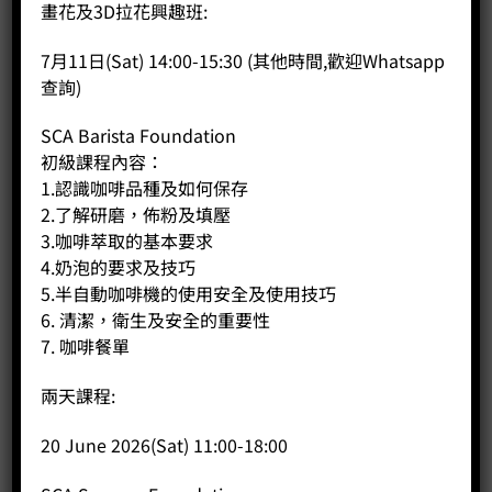
畫花及3D拉花興趣班:
外型：不鏽鋼外殼
程式設定：
7月11日(Sat) 14:00-15:30 (其他時間,歡迎Whatsapp
1.可調蒸汽棒壓力0.8-1.6 bar
查詢)
2.5個預浸程序
3.可變背燈
SCA Barista Foundation
4.調整1杯和2杯份量
初級課程內容：
5.微調水溫設定88-96°C
1.認識咖啡品種及如何保存
熱水管：獨立設計
2.了解研磨，佈粉及填壓
儀表：壓力錶
3.咖啡萃取的基本要求
泵：葉片泵
4.奶泡的要求及技巧
加熱系統：
5.半自動咖啡機的使用安全及使用技巧
1.每個沖煮頭有獨立加熱塊和渦爐
6. 清潔，衛生及安全的重要性
2.3L 蒸汽鍋爐
3.(共3個渦爐和2個加熱塊)
7. 咖啡餐單
蒸汽棒：3孔設計
沖煮濾網：58毫米不鏽鋼沖煮濾網
兩天課程:
鍋爐：3個獨立鍋爐, (一個3L鍋爐和兩個0.7L鍋爐)
電壓：220 – 240 伏 / 50-60 赫茲
20 June 2026(Sat) 11:00-18:00
功率：2950-3450
尺寸：52 * 60 * 47.5cm