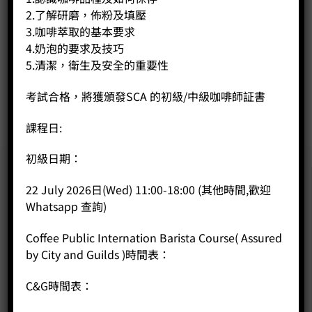
咖啡豆: 2026 限時TOH組合冠亞軍皇牌優惠
2.了解研磨，佈粉及填壓
3.咖啡萃取的基本要求
Price
Price:
HK$
230.00
–
HK$
260.00
range:
4.奶泡的要求及技巧
HK$230.00
-
+
5.清潔，衛生及安全的重要性
through
HK$260.00
考試合格，將獲頒發SCA 的初級/中級咖啡師証書
BUY NOW
課程日:
初級日期：
22 July 2026日(Wed) 11:00-18:00 (其他時間,歡迎
Whatsapp 查詢)
Coffee Public Internation Barista Course( Assured
by City and Guilds )時間表：
C&G時間表：