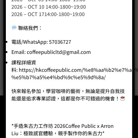
2026 – OCT 10 14:00-1800~19:00
咖啡課程
2026 – OCT 1714:00-1800~19:00
咖啡種類
聯絡我們
：
咖啡機
咖啡器具
電話/WhatsApp: 57036727
咖啡器具品牌
Email:
coffeepublicltd@gmail.com
WPM咖啡系列
課程詳細資
奶茶
料:
https://hkcoffeepublic.com/%e8%aa%b2%e7%a8
%e5%b7%a5%e4%bd%9c%e5%9d%8a/
快來報名參加，學習咖啡的藝術，無論是提升自我技
能還是追求專業認證，這都是你不可錯過的機會！
*手造朱古力工作坊 2026Coffee Public x Arron
Liu：極致感官體驗，親手製作你的朱古力*
登入
會員登記
忘記密碼
運費查詢
聯絡我們