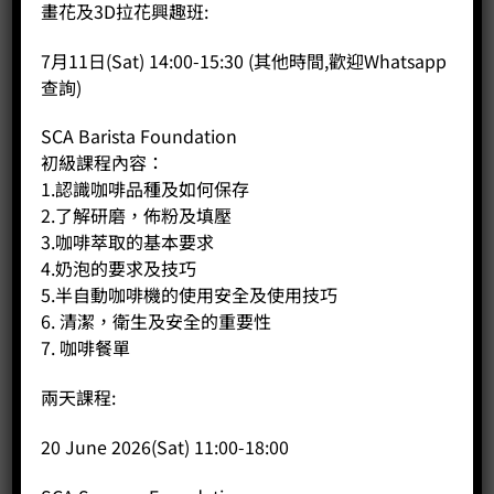
畫花及3D拉花興趣班:
7月11日(Sat) 14:00-15:30 (其他時間,歡迎Whatsapp
商品說明
查詢)
評價 (0)
SCA Barista Foundation
初級課程內容：
版本：手控版/電控板
1.認識咖啡品種及如何保存
材料：不銹鋼和塑膠合金
2.了解研磨，佈粉及填壓
標準顏色：黑色/白色/紅色
3.咖啡萃取的基本要求
鍋爐總體積：11 lt
4.奶泡的要求及技巧
蒸汽管數量：1
寬 x 高 x 深 (mm)：784 x 498 x 545
5.半自動咖啡機的使用安全及使用技巧
淨重（公斤）：60
6. 清潔，衛生及安全的重要性
總重（公斤）：65
7. 咖啡餐單
電壓：220-380V
最大功率：3200
兩天課程:
20 June 2026(Sat) 11:00-18:00
相關商品