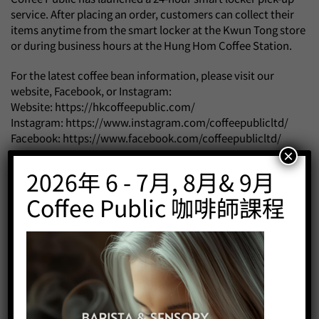
service. After placing an order, customers can collect their
items anytime from the smart locker at the Kwun Tong store
or during business hours at the Hung Hom Coffee Station.
For the latest coffee bean information, please visit our
website, Facebook, or Instagram:
Website:
https://hkcoffeepublic.com/
Instagram:
https://www.instagram.com/coffeepublicltd/
Facebook:
https://www.facebook.com/coffeepublicltd/
×
訂購熱線 Whatsapp：5703 6727
2026年 6 - 7月, 8月& 9月
Order hotline WhatsApp: 5703 6727
Coffee Public 咖啡師課程