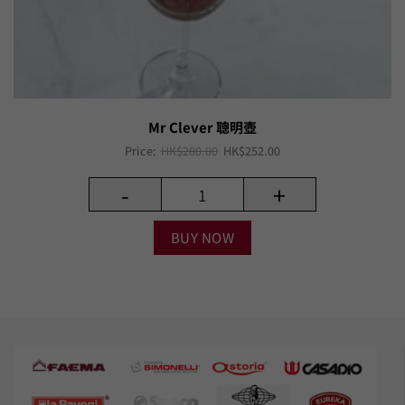
Mr Clever 聰明壺
Original
Current
Price:
HK$
280.00
HK$
252.00
price
price
was:
is:
-
+
HK$280.00.
HK$252.00.
BUY NOW