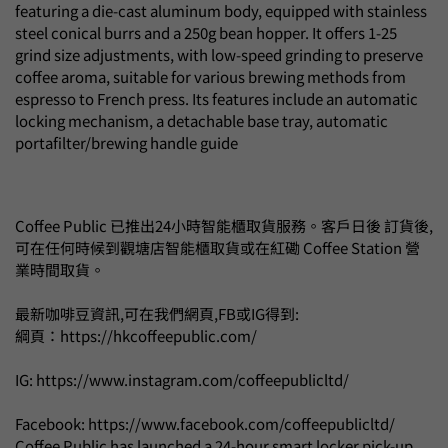
featuring a die-cast aluminum body, equipped with stainless
steel conical burrs and a 250g bean hopper. It offers 1-25
grind size adjustments, with low-speed grinding to preserve
coffee aroma, suitable for various brewing methods from
espresso to French press. Its features include an automatic
locking mechanism, a detachable base tray, automatic
portafilter/brewing handle guide
Coffee Public 已推出24小時智能櫃取貨服務。客戶日後 訂貨後,
可在任何時候到觀塘店智能櫃取貨或在紅磡 Coffee Station 營
業時間取貨。
最新咖啡豆資訊,可在我們網頁,FB或IG得到:
綱頁：https://hkcoffeepublic.com/
IG:
https://www.instagram.com/coffeepublicltd/
Facebook:
https://www.facebook.com/coffeepublicltd/
Coffee Public has launched a 24-hour smart locker pick-up