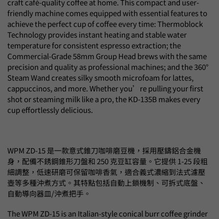
craft café-quality coffee at home. This compact and user-
friendly machine comes equipped with essential features to
achieve the perfect cup of coffee every time: Thermoblock
Technology provides instant heating and stable water
temperature for consistent espresso extraction; the
Commercial-Grade 58mm Group Head brews with the same
precision and quality as professional machines; and the 360°
Steam Wand creates silky smooth microfoam for lattes,
cappuccinos, and more. Whether you’re pulling your first
shot or steaming milk like a pro, the KD-135B makes every
cup effortlessly delicious.
WPM ZD-15 是一款意式錐刀咖啡磨豆機，採用壓鑄鋁合金機
身，配備不銹鋼錐形刀盤和 250 克豆缸容量。它提供 1-25 段粗
細調整，低速研磨可保留咖啡香氣，適合義式濃縮到法式濾壓
壺等多種沖煮方式。其特點包括自動上鎖機制、可拆式底盤、
自動導向器皿/沖煮把手。
The WPM ZD-15 is an Italian-style conical burr coffee grinder