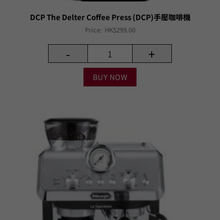
DCP The Delter Coffee Press (DCP)手壓咖啡機
Price:
HK$
299.00
-
+
BUY NOW