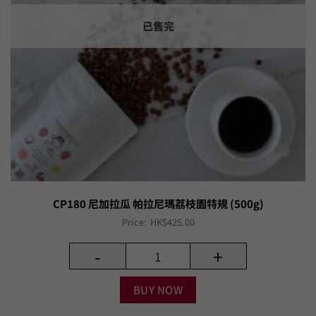
已售完
CP180 尼加拉瓜 帕拉尼瑪荔枝園特規 (500g)
Price:
HK$
425.00
-
+
BUY NOW