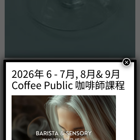
×
2026年 6 - 7月, 8月& 9月
透明玻璃杯連碟
Price:
HK$
35.00
Coffee Public 咖啡師課程
-
+
BUY NOW