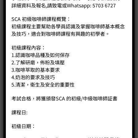
詳細資料及報名,請致電或Whatsapp: 5703 6727
SCA 初級咖啡師課程概覽：
初級課程主要幫助各學員認識及掌握咖啡師基本概念
及技巧，適合對咖啡師課程有興趣的初學者。
初級課程內容：
1.認識咖啡品種及如何保存
2.了解研磨，佈粉及填壓
3.咖啡萃取的基本要求
4.奶泡的要求及技巧
5.清潔，衛生及安全的重要性
考試合格，將獲頒發SCA 的初級/中級咖啡師証書
課程日:
銅製冰淇淋勺和托盤套裝
Original
Current
Price:
HK$
470.00
HK$
376.00
初級日期：
price
price
was:
is:
-
+
HK$470.00.
HK$376.00.