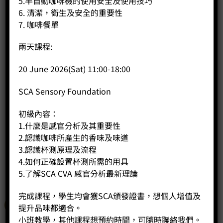
5.半自動咖啡機的使用安全及使用技巧
6. 清潔，衛生及安全的重要性
7. 咖啡餐單
兩天課程:
20 June 2026(Sat) 11:00-18:00
銅冰淇淋勺
SCA Sensory Foundation
Original
Current
Price:
HK$
200.00
HK$
160.00
price
price
初級內容：
was:
is:
-
+
1.什麼是感官分析及其重要性
HK$200.00.
HK$160.00.
2.認識咖啡所產生的香味及味道
BUY NOW
3.認識杯測原理及流程
4.如何正確設置杯測所需的用具
5.了解SCA CVA 感官分析最新理論
完成課程，學生均會獲SCA頒發證書，想個人增值及
特價
提升品味都適合。
小班教學，其他課程想預約時間，可隨時聯絡我們。