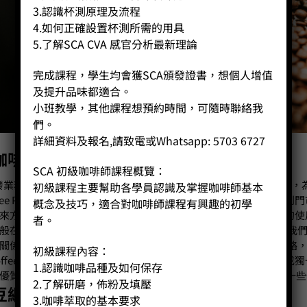
3.認識杯測原理及流程
4.如何正確設置杯測所需的用具
5.了解SCA CVA 感官分析最新理論
完成課程，學生均會獲SCA頒發證書，想個人增值
及提升品味都適合。
小班教學，其他課程想預約時間，可隨時聯絡我
們。
詳細資料及報名,請致電或Whatsapp: 5703 6727
咖啡豆 享用最新鮮成品
SCA 初級咖啡師課程概覽：
發業務，我們咖啡豆專賣店亦有線上和實體店可供客人購買咖啡豆，
初級課程主要幫助各學員認識及掌握咖啡師基本
fee Public和紅磡的Coffee Station，客人可以在線上下
概念及技巧，適合對咖啡師課程有興趣的初學
來方便。我們的咖啡豆包裝由100g到1kg兼備，客人可跟據自己
者。
般在一個月內或更短，但客人如需要更新鮮的咖啡豆，請直接和我
關係，所以可買咖啡豆存量一般不多，所以客人請預先和我們聯絡
初級課程內容：
offee。而我們亦有掛耳包一類供應，甚至你想訂一些以coffee
1.認識咖啡品種及如何保存
優質的coffee抖擻精神，要作咖啡豆網購等，亦可以和我們溝通一
2.了解研磨，佈粉及填壓
豆網店 方便都市人購得心頭好
3.咖啡萃取的基本要求