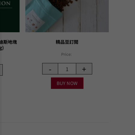
維迪斯地塊
精品豆訂閲
g)
Price:
-
+
BUY NOW