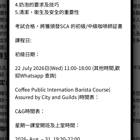
4.奶泡的要求及技巧
咖啡豆網店運作，可為不少香港客人在訂咖啡豆方面帶來另一上佳途
5.清潔，衛生及安全的重要性
要經常加班，甚至假期都要處理，當中有不少人都想買咖啡豆，自
間出外選購咖啡豆。而我們咖啡豆網購的最大好處，就是可以讓客
考試合格，將獲頒發SCA 的初級/中級咖啡師証書
各產品資料詳細，可方便客人比較不同咖啡豆的產地、風味和價錢
的咖啡！事實上作網上選購，更能夠接觸到更多來自不同國家，以
課程日:
定款，都可以在咖啡豆網店找得到。從現時的消費模式發展，有很
圖」，慢慢試出一杯最適合自己的咖啡。
啡豆有序 容易選出至喜歡一種
初級日期：
22 July 2026日(Wed) 11:00-18:00 (其他時間,歡
產品五花八門，什麼精品咖啡豆，又或者手沖咖啡豆等，有時也搞不
話，我們建議大家循以下兩個方向，以慢慢發掘心頭好：
迎Whatsapp 查詢)
先確定自己選用哪種沖煮方法
Coffee Public Internation Barista Course(
確定自己平日是以怎樣的方法來沖咖啡，從而揀選適合焙度的咖啡
Assured by City and Guilds )時間表：
焙一類咖啡豆，其果酸會較明亮，而次層次細緻，作慢慢品味至為
啡豆，其口感厚身，苦甜平衡度高，適合配奶以製作拿鐵一類咖啡
C&G時間表：
啡機的話，那麼中度烘焙咖啡豆便最適合選用，其風味會容易萃取
用是黑咖啡、奶啡，還是兩者都會經常享用，然後再對應合適的烘
星期一課堂開班及上堂時間：
了解咖啡豆產地之風味
2026- Aug – 31, 19:30-22:00
啡豆出產的地域，也是訂購咖啡豆方面需要考慮的因素。當中各地