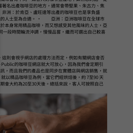
屬著名出產咖啡豆的地方，通常會帶堅果、朱古力、焦
非洲：於肯亞、盧旺達等出產的咖啡豆也是享負盛
氣的人士至為合適。
‧
亞洲：亞洲咖啡豆在全球市
對於本身常用精品咖啡，而又想感受其他風味的人士，亞
同一段時間輪流沖調，慢慢品嘗，繼而可選出自己較喜
，這則會視乎網店的處理方法而定，例如有關網店會否
Public的咖啡豆網店就大可放心，因為我們會定期引
資訊，而且我們的產品也是同步在實體店與網店銷售，就
就以精品咖啡豆為例，當它們經烘焙後，約 7至90 天
會大約為20至30天後。總括來說，客人可按照自己