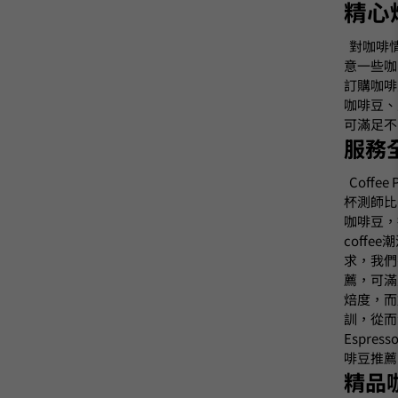
精心
對咖啡
意一些咖
訂購咖啡
咖啡豆、
可滿足不
服務
Coff
杯測師比賽
咖啡豆，
coff
求，我們
薦，可滿
焙度，而
訓，從而
Espr
啡豆推薦
精品