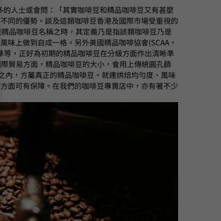
多的人士或會問：「其實咖啡豆和精品咖啡豆又有甚麼
別不同的優勢。談及這類咖啡豆香港及國際市場受重視的
表精品咖啡豆名稱之時，其定義乃是指該類咖啡豆乃是
味上做到自成一格。另外美國精品咖啡協會(SCAA，
品咖啡定下定義、標準等，正好為初期的精品咖啡豆在分級方面作出清晰準
國際貿易方面，精品咖啡豆的大小，會用上傳統圓孔篩
距之內，方屬真正的精品咖啡豆。就連烘焙均勻度、風味
素方面可有保障。在我們的咖啡豆專賣店中，亦有著不少