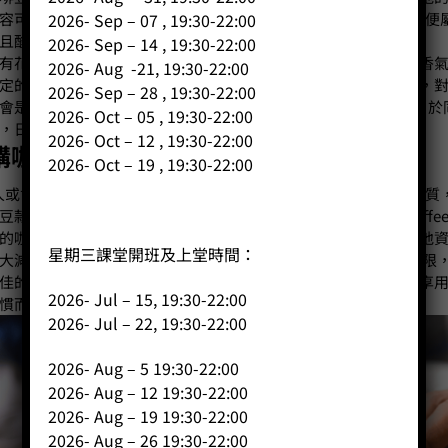
容可有初步了解：
‧
中南美洲：好像哥倫比亞、瓜地馬拉等便
2026- Sep – 07 , 19:30-22:00
且酸度溫和、風味平衡，是最為很多客人選用的日常咖啡豆。
‧
2026- Sep – 14 , 19:30-22:00
有花香、柑橘、莓果、葡萄酒感，層次獨特而華麗，愛好果酸及香
2026- Aug -21, 19:30-22:00
定的發展空間，通常其風味或帶有香料感、熱帶水果，或者酒香，
2026- Sep – 28 , 19:30-22:00
會是不俗的選擇。
其實客人也可先購買上述三款地域的咖啡豆，於
2026- Oct – 05 , 19:30-22:00
，日後再作訂購。
2026- Oct – 12 , 19:30-22:00
購咖啡豆 品質有保證
2026- Oct – 19 , 19:30-22:00
人或會擔心在咖啡豆網站選購咖啡豆，會覺得它們已存放良久而變質
豆款，還有又是否清楚標示咖啡豆的來源。如果客人惠顧我們Coffee 
的咖啡豆，包括精品咖啡豆等，並且會於產品包裝清楚表示其產地
星期三課堂開班及上堂時間：
大減少庫存長期滯留的問題。
在此可多介紹選用咖啡豆的最佳期限，
佳的飲用期，這會視乎豆子的烘焙度及客人的口味而定，而高峰享用期
2026- Jul – 15, 19:30-22:00
慣而調整產品的開封時間。
2026- Jul – 22, 19:30-22:00
2026- Aug – 5 19:30-22:00
2026- Aug – 12 19:30-22:00
2026- Aug – 19 19:30-22:00
2026- Aug – 26 19:30-22:00