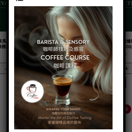
巴拿馬 翡翠莊園 坎納斯維迪斯地塊
S46 巴拿馬 翡翠莊園 坎納斯
綠標私藏藝伎 日曬 (200g)
綠標私藏藝伎 日曬 (500
Price:
HK$
460.00
Price:
HK$
1,150.00
-
+
-
+
BUY NOW
BUY NOW
1
2
3