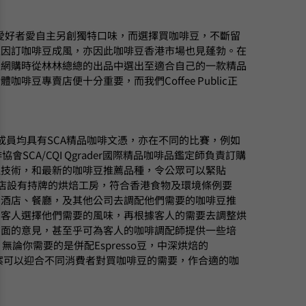
愛好者愛自主另創獨特口味，而選擇買咖啡豆，不斷留
正因訂咖啡豆成風，亦因此咖啡豆香港市場也見蓬勃。在
豆網購時從林林總總的出品中選出至適合自己的一款精品
專賣店便十分重要，而我們Coffee Public正
核心成員均具有SCA精品咖啡文憑，亦在不同的比賽，例如
會SCA/CQI Qgrader國際精品咖啡品鑑定師負責訂購
理技術，和最新的咖啡豆推薦品種，令公眾可以緊貼
咖啡豆專賣店設有持牌的烘焙工房，符合香港食物及環境條例要
的酒店、餐廳，及其他公司去調配他們需要的咖啡豆推
助客人選擇他們需要的風味，再根據客人的需要去調整烘
方面的意見，甚至乎可為客人的咖啡調配師提供一些培
無論你需要的是併配Espresso豆，中深烘焙的
適的方案可以迎合不同消費者對買咖啡豆的需要，作合適的咖