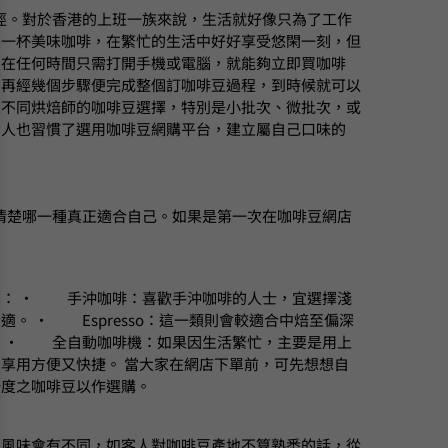
徑。對於香港的上班一族來說，生活就好像只為了工作
製一杯美味咖啡，在繁忙的生活中好好享受悠閑一刻，但
人在任何時間只需打開手機或電腦，就能夠立即買咖啡
，再經幾個步驟便完成整個訂咖啡豆過程，到時候就可以
及不同烘焙師的咖啡豆選擇，特別是小批次、微批次，或
多人也習慣了選用咖啡豆網購平台，建立屬自己口味的
清楚哪一種真正適合自己。如果是第一次在咖啡豆網店
豆：
‧
手沖咖啡：喜歡手沖咖啡的人士，宜選擇淺
合適。
‧
Espresso：這一類則會較適合中焙至偏深
。
‧
全自動咖啡機：如果因生活繁忙，主要是用上
，享用方便又快捷。
當大家在網店下單前，可先想想自
焙度之咖啡豆以作選購。
的風味會有不同，如客人對咖啡豆產地不算熟悉的話，從