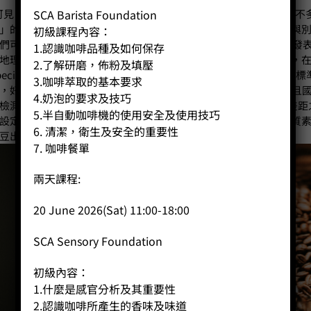
SCA Barista Foundation
可見，有些對咖啡開始產生興趣而想買咖啡豆，但又對咖啡豆認識不
」的確，稱稱得上為「精品」，這種咖啡豆推薦的確是有著一種與
初級課程內容：
們可從1978年說起：當年一場關於咖啡的國際會議中，正是首次發
1.認識咖啡品種及如何保存
地理環境及氣候中所生產出來，經新鮮烘焙和適合沖煮之情況下，在風
2.了解研磨，佈粉及填壓
ecialty Coffee Association of America)在為精
3.咖啡萃取的基本要求
，好像精品咖啡豆在乾燥後其含水量必須是在10至12%之間，而且
4.奶泡的要求及技巧
檢測豆子的大小，這咖啡豆推薦必須跟合約上的大小差異為 5%差
5.半自動咖啡機的使用安全及使用技巧
設定要求，以礭保精品咖啡豆的品質，對於買咖啡豆人士在產品質
6. 清潔，衛生及安全的重要性
豆出售，為買咖啡豆人士帶來方便，歡迎選購。
7. 咖啡餐單
兩天課程:
20 June 2026(Sat) 11:00-18:00
SCA Sensory Foundation
初級內容：
1.什麼是感官分析及其重要性
2.認識咖啡所產生的香味及味道