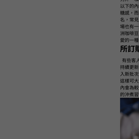
以下的內
糖感，而
名，常見
場也有一
洲咖啡豆
愛的一種
所訂
有些客
持續更新
入新批次
這樣可大
內會為較
的沖煮習