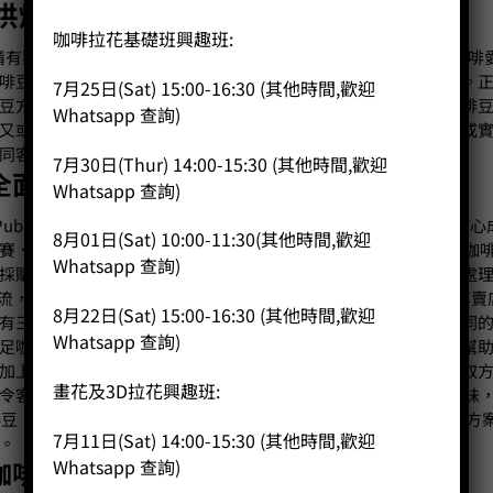
烘焙 發揮精品咖啡豆風味
咖啡拉花基礎班興趣班:
情有獨鍾的人士，自然對其口味、風味有著不斷的追尋，有不少咖啡
啡豆推薦，了解本港及世界各地出產的特點，而進行咖啡豆網購。
7月25日(Sat) 15:00-16:30 (其他時間,歡迎
豆方面要揀選一間具信譽的咖啡豆專賣店實不容易，再要於作咖啡
Whatsapp 查詢)
又或者手沖咖啡豆等，更是難上加難！因此選擇一可信賴的網上或實體咖啡豆
同客戶對於買咖啡豆的要求。
7月30日(Thur) 14:00-15:30 (其他時間,歡迎
全面 迎合咖啡豆香港市場需要
Whatsapp 查詢)
ee Public團隊是由一群專業及對咖啡充滿熱情的咖啡師組成。團隊
8月01日(Sat) 10:00-11:30(其他時間,歡迎
、烘焙比賽、沖煮比賽等獲得不同獎項。Coffee Public由精品咖啡協
Whatsapp 查詢)
採購目標除為公眾發掘優質的精品咖啡豆外，同時會採購最新的處
ee潮流，對不同的咖啡豆推薦有多一分了解。
Coffee Public
8月22日(Sat) 15:00-16:30 (其他時間,歡迎
有三部不同容量的烘焙機去烘焙我們的精品咖啡豆。我們會為不同
Whatsapp 查詢)
足咖啡豆香港市場的需求。我們在訂咖啡豆方面的優勢，是可以幫
加上我們的團隊在萃取方面亦可跟據客人使用的機件，去給予萃取
畫花及3D拉花興趣班:
令客人可更全面的使用我們烘焙的Espresso豆去萃取出適合的風味，
esso豆，甚或是單產區淺焙的Espresso豆之愛好者，我們都有合
7月11日(Sat) 14:00-15:30 (其他時間,歡迎
。
Whatsapp 查詢)
咖啡豆獨特之處