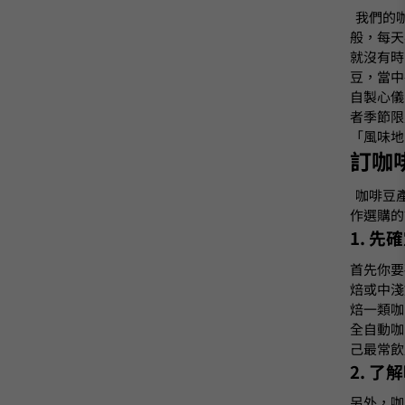
我們的
般，每天
就沒有時
豆，當中
自製心儀
者季節限
「風味地
訂咖
咖啡豆
作選購的
1. 
首先你要
焙或中淺
焙一類咖
全自動咖
己最常飲
2. 
另外，咖