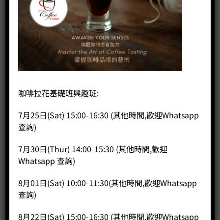
首頁
/
咖啡課程
/
SCA BREWING
SCA Brewing 沖煮課程 中級-本公司學生優
惠
咖啡拉花基礎班興趣班:
Original
Current
HK$
6,700.00
HK$
6,500.00
price
price
7月25日(Sat) 15:00-16:30 (其他時間,歡迎Whatsapp
課程時長約 13小時（連考試）
was:
is:
查詢)
HK$6,700.00.
HK$6,500.00.
考試合格，將獲頒發SCA 的中級沖煮証書
報讀人士需要曾經報讀過本中心的City and Guilds課程或
7月30日(Thur) 14:00-15:30 (其他時間,歡迎
SCA課程才可以享有學生優惠
Whatsapp 查詢)
有興趣人仕可致電 35682574 或 Whatsapp 57036727 或 電郵
8月01日(Sat) 10:00-11:30(其他時間,歡迎Whatsapp
本公司 sales@coffeepublic.com.hk 安排上課時間。
查詢)
SCA Brewing 沖煮課程 中級-本公司學生優惠 數量
8月22日(Sat) 15:00-16:30 (其他時間,歡迎Whatsapp