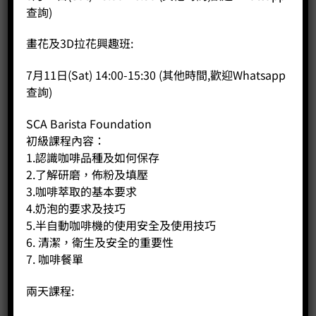
加入購物車
查詢)
畫花及3D拉花興趣班:
分類：
SCA Brewing
,
咖啡課程
7月11日(Sat) 14:00-15:30 (其他時間,歡迎Whatsapp
查詢)
SCA Barista Foundation
商品說明
初級課程內容：
評價 (0)
1.認識咖啡品種及如何保存
2.了解研磨，佈粉及填壓
A. 初級課程概覽：
3.咖啡萃取的基本要求
課程主要幫助各學員認識及掌握沖煮的概念及技巧，適合對
4.奶泡的要求及技巧
沖煮有興趣的初學者。
5.半自動咖啡機的使用安全及使用技巧
6. 清潔，衛生及安全的重要性
B. 初級課程內容：
7. 咖啡餐單
1.認識咖啡品種及種植環境
2.認識沖煮理論及相連原素
兩天課程:
3.認識不同沖煮方法及技巧