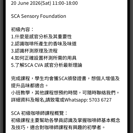
20 June 2026(Sat) 11:00-18:00
C. 中級課程內容：
1. 了解研磨度與咖啡萃取率的關係
SCA Sensory Foundation
2. 認識不同磨豆機的分別，測試其效果及效率
3. 深入分析研磨度對咖啡風味的影響
初級內容：
4. 嘗試不同烘焙度對咖啡風味的影響
1.什麼是感官分析及其重要性
5. 認識不同沖泡方法，歷史及不同沖泡階段風味的變化
2.認識咖啡所產生的香味及味道
6. 分析各種影響咖啡沖煮發萃取的因素
7. 探討水質與咖啡的關係
3.認識杯測原理及流程
8. SCA金杯圖表的使用方法
4.如何正確設置杯測所需的用具
5.了解SCA CVA 感官分析最新理論
完成課程，學生均會獲SCA頒發證書，想個人增值及
相關商品
提升品味都適合。
小班教學，其他課程想預約時間，可隨時聯絡我們。
詳細資料及報名,請致電或Whatsapp: 5703 6727
SCA 初級咖啡師課程概覽：
初級課程主要幫助各學員認識及掌握咖啡師基本概念
及技巧，適合對咖啡師課程有興趣的初學者。