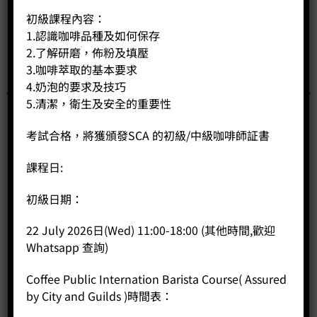
初級課程內容：
1.認識咖啡品種及如何保存
2.了解研磨，佈粉及填壓
3.咖啡萃取的基本要求
4.奶泡的要求及技巧
5.清潔，衛生及安全的重要性
考試合格，將獲頒發SCA 的初級/中級咖啡師証書
課程日:
初級日期：
SCA Sensory 感官課程 初級
Price:
HK$
2,300.00
22 July 2026日(Wed) 11:00-18:00 (其他時間,歡迎
Whatsapp 查詢)
-
+
Coffee Public Internation Barista Course( Assured
BUY NOW
by City and Guilds )時間表：