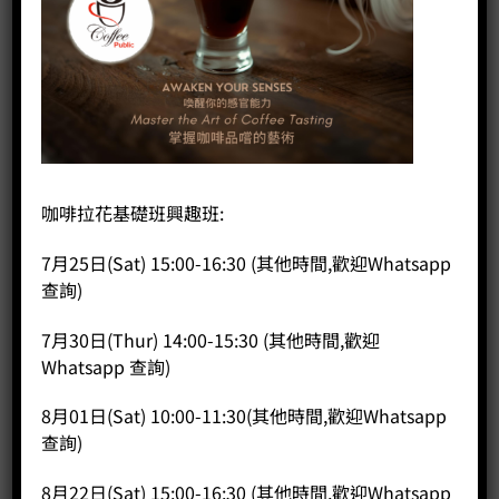
首頁
/
咖啡課程
/
SCA ROASTING
SCA Roasting 烘焙課程 初級
HK$
2,300.00
咖啡拉花基礎班興趣班:
課程時長約 7小時（連考試）
7月25日(Sat) 15:00-16:30 (其他時間,歡迎Whatsapp
考試合格，將獲頒發SCA 的初級烘焙証書
查詢)
有興趣人仕可致電 35682574 或 Whatsapp 57036727 或 電郵
本公司 sales@coffeepublic.com.hk 安排上課時間。
7月30日(Thur) 14:00-15:30 (其他時間,歡迎
Whatsapp 查詢)
SCA Roasting 烘焙課程 初級 數量
8月01日(Sat) 10:00-11:30(其他時間,歡迎Whatsapp
加入購物車
查詢)
8月22日(Sat) 15:00-16:30 (其他時間,歡迎Whatsapp
分類：
SCA Roasting
,
咖啡課程