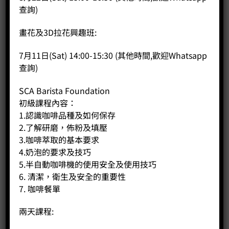
查詢)
畫花及3D拉花興趣班:
7月11日(Sat) 14:00-15:30 (其他時間,歡迎Whatsapp
商品說明
查詢)
評價 (0)
SCA Barista Foundation
A. 課程概覽：
初級課程內容：
課程主要幫助各學員認識及掌握烘焙的基本概念及技巧，適合
1.認識咖啡品種及如何保存
對烘焙課程有興趣的初學者。
2.了解研磨，佈粉及填壓
3.咖啡萃取的基本要求
B. 初級課程內容：
4.奶泡的要求及技巧
1.認識熱力傳導及防火安全
5.半自動咖啡機的使用安全及使用技巧
2.認識烘焙原理
6. 清潔，衛生及安全的重要性
3.認識烘焙流程及其產生的變化
A. Course Overview:
7. 咖啡餐單
The course primarily helps students understand and master
the basic concepts and skills of baking, suitable for beginners
兩天課程:
who are interested in baking courses.