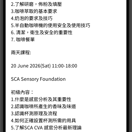
2.了解研磨，佈粉及填壓
3.咖啡萃取的基本要求
4.奶泡的要求及技巧
5.半自動咖啡機的使用安全及使用技巧
6. 清潔，衛生及安全的重要性
7. 咖啡餐單
兩天課程:
20 June 2026(Sat) 11:00-18:00
300cc 平口拉花缸
SCA Sensory Foundation
Price:
HK$
80.00
初級內容：
-
+
1.什麼是感官分析及其重要性
2.認識咖啡所產生的香味及味道
BUY NOW
3.認識杯測原理及流程
4.如何正確設置杯測所需的用具
5.了解SCA CVA 感官分析最新理論