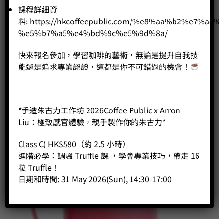
Price:
HK$
190.00
課程詳細資
料:
https://hkcoffeepublic.com/%e8%aa%b2%e7%a8
-
+
%e5%b7%a5%e4%bd%9c%e5%9d%8a/
快來報名參加，學習咖啡的藝術，無論是提升自我技
BUY NOW
能還是追求專業認證，這都是你不可錯過的機會！
*手造朱古力工作坊 2026Coffee Public x Arron
Liu：極致感官體驗，親手製作你的朱古力*
Class C) HK$580（約 2.5 小時）
進階必學：調溫 Truffle 課 ，學會專業技巧，帶走 16
粒 Truffle！
日期和時間: 31 May 2026(Sun), 14:30-17:00