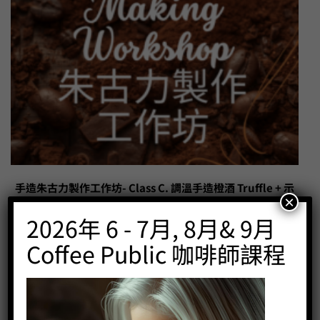
手造朱古力製作工作坊- Class C. 調溫手造橙酒 Truffle + 示
×
範榛子朱古力 Coffee Public
2026年 6 - 7月, 8月& 9月
Price:
HK$
580.00
Coffee Public 咖啡師課程
-
+
BUY NOW