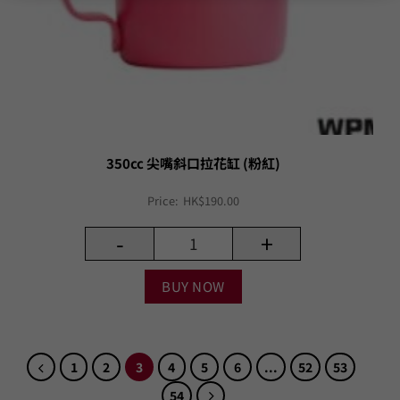
350cc 尖嘴斜口拉花缸 (粉紅)
Price:
HK$
190.00
-
+
BUY NOW
1
2
3
4
5
6
...
52
53
54