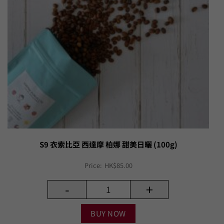
S9 衣索比亞 西達摩 柏娜 甜美日曬 (100g)
Price:
HK$
85.00
-
+
BUY NOW