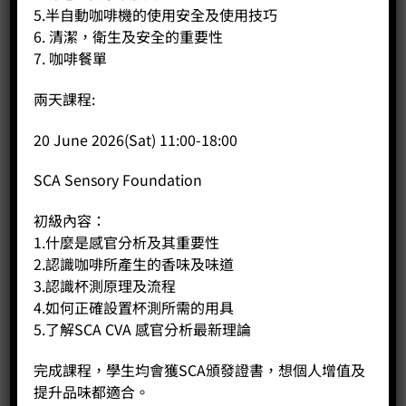
5.半自動咖啡機的使用安全及使用技巧
6. 清潔，衛生及安全的重要性
7. 咖啡餐單
兩天課程:
20 June 2026(Sat) 11:00-18:00
500cc IVY LKY x WPM尖嘴不銹鋼拉花缸（刷紋）
Price:
HK$
288.00
SCA Sensory Foundation
-
+
初級內容：
1.什麼是感官分析及其重要性
2.認識咖啡所產生的香味及味道
BUY NOW
3.認識杯測原理及流程
4.如何正確設置杯測所需的用具
5.了解SCA CVA 感官分析最新理論
完成課程，學生均會獲SCA頒發證書，想個人增值及
提升品味都適合。