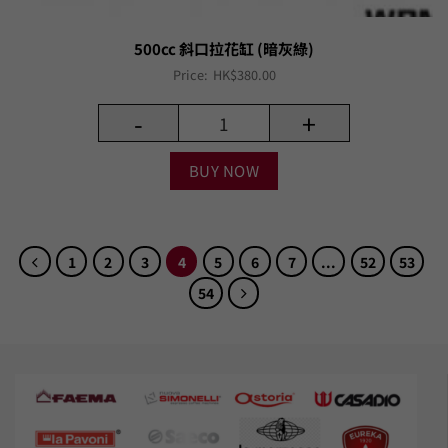
500cc 斜口拉花缸 (暗灰綠)
Price:
HK$
380.00
-
+
BUY NOW
1
2
3
4
5
6
7
...
52
53
54