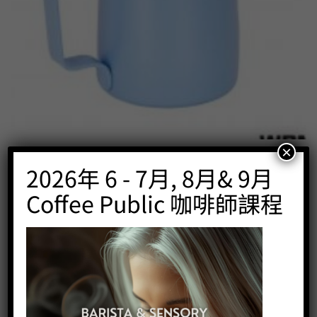
×
450cc 斜口拉花缸-天空藍 (尖嘴)
2026年 6 - 7月, 8月& 9月
Price:
HK$
250.00
Coffee Public 咖啡師課程
-
+
BUY NOW