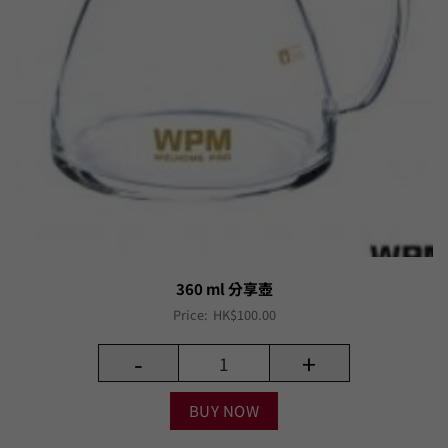
360 ml 分享壺
Price:
HK$
100.00
-
+
BUY NOW